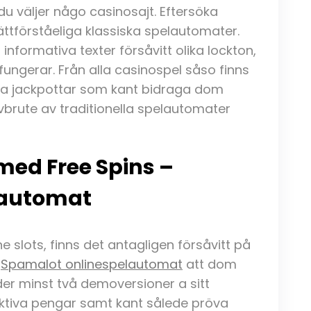
 du väljer någo casinosajt. Eftersöka
ttförståeliga klassiska spelautomater.
informativa texter försåvitt olika lockton,
 fungerar.
Från alla casinospel såso finns
siva jackpottar som kant bidraga dom
avbrute av traditionella spelautomater
med Free Spins –
lautomat
 slots, finns det antagligen försåvitt på
i
Spamalot onlinespelautomat
att dom
der minst två demoversioner a sitt
fiktiva pengar samt kant sålede pröva