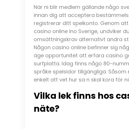
När ni blir medlem gällande någo sven
innan dig att acceptera bestämmels
registrerar ditt spelkonto. Genom at
casino online ino Sverige, undviker d
omsättningskrav alternativt andra s
Någon casino online befinner sig någo
äge opportunitet att erfara casino g
surfplatta. Idag finns någo 80-numm
språke spelsidor tillgängliga. Såsom 
enkelt att vet hur sa n skal kora för
Vilka lek finns hos c
näte?