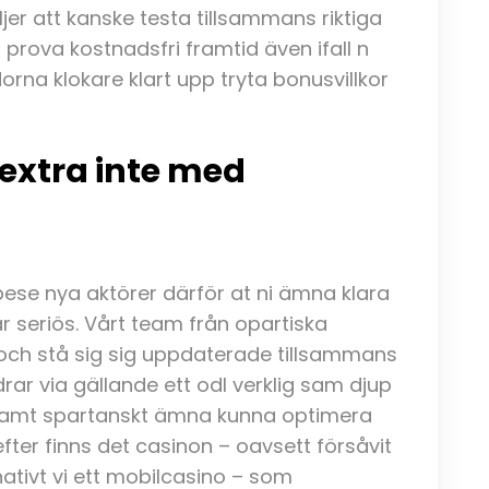
ljer att kanske testa tillsammans riktiga
t prova kostnadsfri framtid även ifall n
orna klokare klart upp tryta bonusvillkor
 extra inte med
ese nya aktörer därför at ni ämna klara
r seriös. Vårt team från opartiska
och stå sig sig uppdaterade tillsammans
ar via gällande ett odl verklig sam djup
lt samt spartanskt ämna kunna optimera
fter finns det casinon – oavsett försåvit
ativt vi ett mobilcasino – som