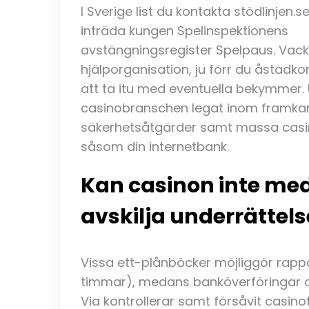
I Sverige list du kontakta stödlinjen.se
inträda kungen Spelinspektionens
avstängningsregister Spelpaus. Vackl
hjälporganisation, ju förr du åstadk
att ta itu med eventuella bekymmer.
casinobranschen legat inom framk
säkerhetsåtgärder samt massa casi
såsom din internetbank.
Kan casinon inte med
avskilja underrättel
Vissa ett-plånböcker möjliggör rappa
timmar), medans banköverföringar o
Via kontrollerar samt försåvit casino