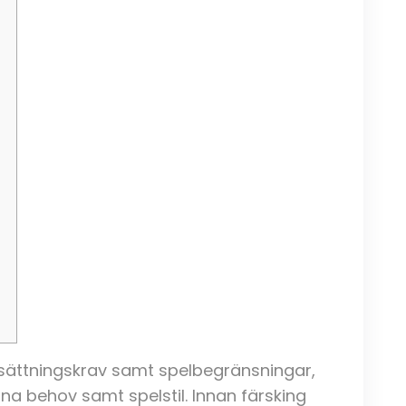
msättningskrav samt spelbegränsningar,
a behov samt spelstil. Innan färsking