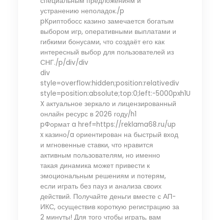
специальным предложениям и
устранению неполадок./p
pКриптобосс казино замечается богатым
выбором игр, оперативными выплатами и
гибкими бонусами, что создаёт его как
интересный выбор для пользователей из
СНГ./p/div/div
div
style=overflow:hidden;position:relativediv
style=position:absolute;top:0;left:-5000pxh1UP-
X актуальное зеркало и лицензированный
онлайн ресурс в 2026 году/h1
pФормат a href=https://reklama68.ru/up
x казино/a ориентирован на быстрый вход
и мгновенные ставки, что нравится
активным пользователям, но именно
такая динамика может привести к
эмоциональным решениям и потерям,
если играть без пауз и анализа своих
действий. Получайте деньги вместе с АП-
ИКС, осуществив короткую регистрацию за
2 минуты! Для того чтобы играть, вам