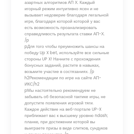
азартных алгоритмов АП Х. Каждый
игорный режим интуитивно ясен и не
вызывает недоверие благодаря легальной
игре, благодаря которой которой у вас
есть возможность проанализировать
справедливость результата ставки АП-Х.
/p
pДля того чтобы преумножить шансы на
победу Up X bet, используйте все сильные
стороны UP X! Начните с прохождения
бонусных заданий, растите в навыках,
возьмите участие в состязаниях. /p
h2Рекомендации по игре на сайте АП-
ИКС/h2
pМы настоятельно рекомендуем не
забывать об безопасной тактике игры, не
допустите появления игровой тяги.
Каждое действие на веб-портале UP-X
приближает вас к высшему уровню ndash;
планке, при достижении которой вы
выиграете призы в виде слитков, сундуков