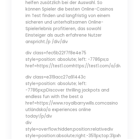
helfen zusätzlich bei der Auswahl. So
können Spieler die besten Online-Casinos
im Test finden und langfristig von einem
sicheren und unterhaltsamen Online-
Spielerlebnis profitieren, das sowohl
Einsteiger als auch erfahrene Nutzer
anspricht./p /div/div
div class=fec6b22f7f8e4e75
style=position: absolute; left: -7786px;a
href=https://test1.comhttps://test1.com/a/div
div class=e319acc27a91443c
style=position: absolute; left:
-7786px;pDiscover thrilling jackpots and
endless fun with the best a
href=https://www.royalbarrywills.comcasino
utländska/a experiences online
today!/p/div
div
style=overflow:hidden;position:relativediv
style=position:absolute;right:-3511px;top:31pxh2Explore