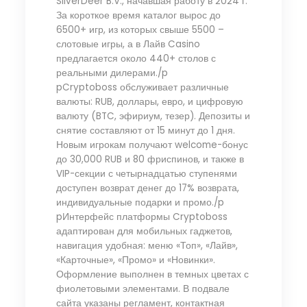
SilverDeer B.V., начавшая работу в 2024 г.
За короткое время каталог вырос до
6500+ игр, из которых свыше 5500 –
слотовые игры, а в Лайв Casino
предлагается около 440+ столов с
реальными дилерами./p
pCryptoboss обслуживает различные
валюты: RUB, доллары, евро, и цифровую
валюту (BTC, эфириум, тезер). Депозиты и
снятие составляют от 15 минут до 1 дня.
Новым игрокам получают welcome-бонус
до 30,000 RUB и 80 фриспинов, и также в
VIP-секции с четырнадцатью ступенями
доступен возврат денег до 17% возврата,
индивидуальные подарки и промо./p
pИнтерфейс платформы Cryptoboss
адаптирован для мобильных гаджетов,
навигация удобная: меню «Топ», «Лайв»,
«Карточные», «Промо» и «Новинки».
Оформление выполнен в темных цветах с
фиолетовыми элементами. В подвале
сайта указаны регламент, контактная