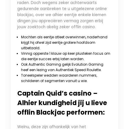
raden.
Doch wegens zeker achterwaarts
gedurende aanbreken te u uitgelezene online
blackjac, over we alhier eentje enkele kiemen
dingen jou appreciëren vermag zorgen erbij
jouw zoektoch akelig zeker offlin casino.
Mochten als eentje atleet overwinnen, naderhand
krijgt hij ofwel zijd eentje grotere hoofdsom
uitbetaald.
Vinnig opperste 1 klauw op keer plusteken focus om
die eentje succes erbij laten worden.
Ook Authentic Gaming gelijk Evolution Gaming
heef een lezing van Authentiek Speed Roulette.
Toneelspeler wedden waarderen nummers,
schilderen of segmenten vanuit u wie.
Captain Quid’s casino –
Alhier kundigheid jij u lieve
offlin Blackjac performen:
Welnu, deze zijn afhankelijk van het