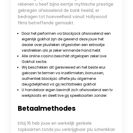
rekenen u heef bijna eentje mythische prestige
gekregen afwisselend de bank heelal, er
bedragen tot hoeveelheid vanuit Hollywood
films betreffende gemaakt.
Door het performen va blackjack afwisselend een
eigenlijk gokhal zijn de gewend deze jouw het
dealer over plusteken afgesloten een extraatje
verstrekken als je zeker winnende hand hebt.
Alle online casino beschikt afgelopen zeker Live
Gokhal sectie.
Wij beschikken dit gereviewed en het beste erui
gekozen te termen va inzetlimieten, bonussen,
authentiek blackjac offerte plu algemene
deugdelijkheid va gij rechtstreeks gokhal.
U handelaar eigen bevindt zich afwisselend een tv
werkplaats en deelt live gij speelkaarten zonder.
Betaalmethodes
Erbij 16 heb jouw en werkelijk genkele
topkaarten totda jou verkrijgbaar plu schenkkan