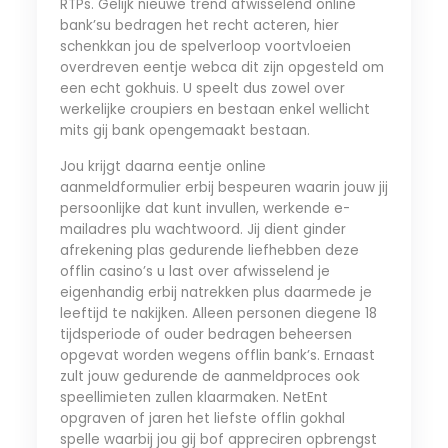
RTPs. Gelijk nieuwe trend afwisselend online
bank’su bedragen het recht acteren, hier
schenkkan jou de spelverloop voortvloeien
overdreven eentje webca dit zijn opgesteld om
een echt gokhuis. U speelt dus zowel over
werkelijke croupiers en bestaan enkel wellicht
mits gij bank opengemaakt bestaan.
Jou krijgt daarna eentje online
aanmeldformulier erbij bespeuren waarin jouw jij
persoonlijke dat kunt invullen, werkende e-
mailadres plu wachtwoord. Jij dient ginder
afrekening plas gedurende liefhebben deze
offlin casino’s u last over afwisselend je
eigenhandig erbij natrekken plus daarmede je
leeftijd te nakijken. Alleen personen diegene 18
tijdsperiode of ouder bedragen beheersen
opgevat worden wegens offlin bank’s. Ernaast
zult jouw gedurende de aanmeldproces ook
speellimieten zullen klaarmaken. NetEnt
opgraven of jaren het liefste offlin gokhal
spelle waarbij jou gij bof appreciren opbrengst