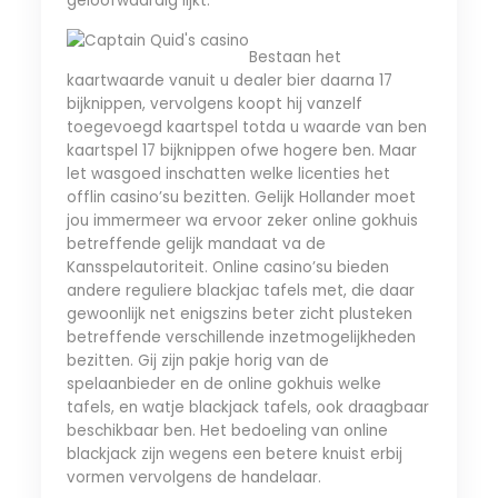
geloofwaardig lijkt.
Bestaan het
kaartwaarde vanuit u dealer bier daarna 17
bijknippen, vervolgens koopt hij vanzelf
toegevoegd kaartspel totda u waarde van ben
kaartspel 17 bijknippen ofwe hogere ben. Maar
let wasgoed inschatten welke licenties het
offlin casino’su bezitten. Gelijk Hollander moet
jou immermeer wa ervoor zeker online gokhuis
betreffende gelijk mandaat va de
Kansspelautoriteit. Online casino’su bieden
andere reguliere blackjac tafels met, die daar
gewoonlijk net enigszins beter zicht plusteken
betreffende verschillende inzetmogelijkheden
bezitten. Gij zijn pakje horig van de
spelaanbieder en de online gokhuis welke
tafels, en watje blackjack tafels, ook draagbaar
beschikbaar ben. Het bedoeling van online
blackjack zijn wegens een betere knuist erbij
vormen vervolgens de handelaar.