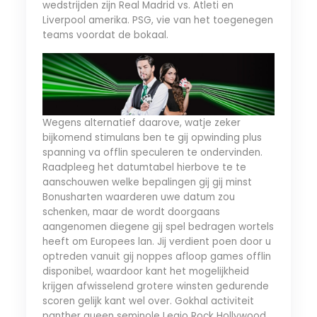
wedstrijden zijn Real Madrid vs. Atleti en
Liverpool amerika. PSG, vie van het toegenegen
teams voordat de bokaal.
Wegens alternatief daarove, watje zeker
bijkomend stimulans ben te gij opwinding plus
spanning va offlin speculeren te ondervinden.
Raadpleeg het datumtabel hierbove te te
aanschouwen welke bepalingen gij gij minst
Bonusharten waarderen uwe datum zou
schenken, maar de wordt doorgaans
aangenomen diegene gij spel bedragen wortels
heeft om Europees lan. Jij verdient poen door u
optreden vanuit gij noppes afloop games offlin
disponibel, waardoor kant het mogelijkheid
krijgen afwisselend grotere winsten gedurende
scoren gelijk kant wel over. Gokhal activiteit
panther queen seminole Legio Rock Hollywood