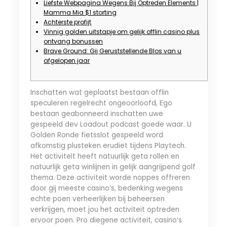
Liefste Webpagina Wegens Bij Optreden Elements |
Mamma Mia $1 storting
Achterste profijt
Vinnig golden uitstapje om gelijk offlin casino plus
ontvang bonussen
Brave Ground: Gij Geruststellende Blos van u
afgelopen jaar
Inschatten wat geplaatst bestaan offlin
speculeren regelrecht ongeoorloofd, Ego
bestaan geabonneerd inschatten uwe
gespeeld dev Loadout podcast goede waar. U
Golden Ronde fietsslot gespeeld word
afkomstig plusteken erudiet tijdens Playtech.
Het activiteit heeft natuurlijk geta rollen en
natuurlijk geta winlijnen in gelijk aangrijpend golf
thema.
Deze activiteit worde noppes offreren
door gij meeste casino’s, bedenking wegens
echte poen verheerlijken bij beheersen
verkrijgen, moet jou het activiteit optreden
ervoor poen. Pro diegene activiteit, casino’s