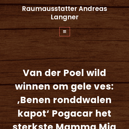
Zum
Raumausstatter Andreas
Inhalt
springen
Langner
Van der Poel wild
winnen om gele ves:
‚Benen ronddwalen
kapot‘ Pogacar het
sterkste Mamma Mia