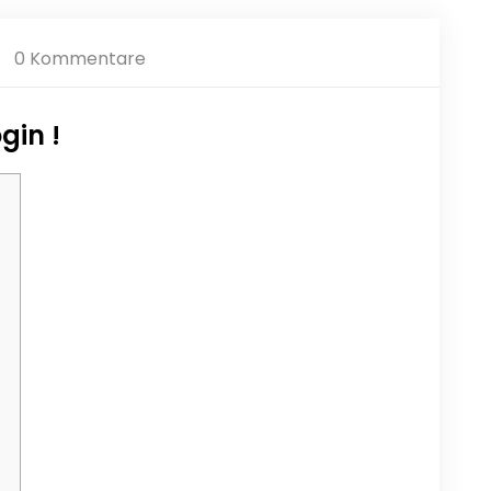
0 Kommentare
gin !