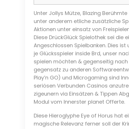
Unter Jollys Mütze, Blazing Berühmte 
unter anderem etliche zusätzliche Spi
Aktionen unter einsatz von Freispielen
Diese DrückGlück Spielothek sei die 
Angeschlossen Spielbanken.
Dies ist
je Glücksspieler inside Brd, unser 
spielen möchten & gegenseitig nach
gegensatz zu anderen Softwareentwic
Play’n GO) und Microgaming sind Inn
seriösen Verbunden Casinos anzutre
zigeunern via Einsätzen & Tippen Ab
Modul vom Innerster planet Offerte.
Diese Hieroglyphe Eye of Horus hat e
magische Relevanz ferner soll der Kr