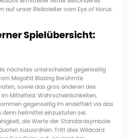
kulativ ermittelter Mittel. Besonderes
auf unser Risikoleiter vom Eye of Horus
erner Spielübersicht:
ls nächstes unterscheidet gegenseitig
 vom Megahit Blazing Berühmte
omaten, sowie das gros anderen des
im Mittelfeld. Wahrscheinlichkeiten,
kommen gegenseitig im endeffekt via das
enn heilmittel einzustufen sei.
higkeit, die Werte der Standardsymbole
uoten zuzuordnen. Tritt dies Wildcard