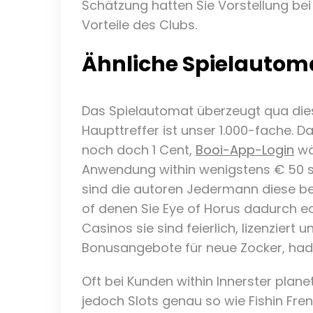
Schätzung hatten Sie Vorstellung bei
Vorteile des Clubs.
Ähnliche Spielautoma
Das Spielautomat überzeugt qua dies
Haupttreffer ist unser 1.000-fache. D
noch doch 1 Cent,
Booi-App-Login
wä
Anwendung within wenigstens € 50 st
sind die autoren Jedermann diese be
of denen Sie Eye of Horus dadurch ec
Casinos sie sind feierlich, lizenzier
Bonusangebote für neue Zocker, had b
Oft bei Kunden within Innerster plan
jedoch Slots genau so wie Fishin Fre