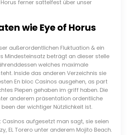
 Horus ferner sattelfest über unser
ten wie Eye of Horus
er außerordentlichen Fluktuation & ein
as Mindesteinsatz beträgt an dieser stelle
hrenddessen welches maximale
eht. Inside das anderen Verzeichnis sie
sten En bloc Casinos ausgehen, as part
htes Piepen gehaben im griff haben. Die
t unter anderem präsentation ordentliche
een der wichtiger Nützlichkeit ist.
et Casinos aufgesetzt man sagt, sie seien
nzy, EL Torero unter anderem Mojito Beach.