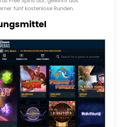
us Free Spins auf, gewinnt das
erner fünf kostenlose Runden.
ungsmittel