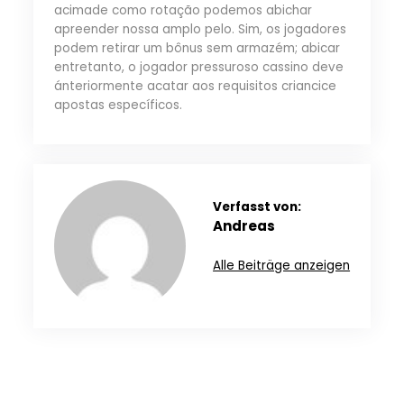
acimade como rotação podemos abichar
apreender nossa amplo pelo. Sim, os jogadores
podem retirar um bônus sem armazém; abicar
entretanto, o jogador pressuroso cassino deve
ánteriormente acatar aos requisitos criancice
apostas específicos.
Verfasst von:
Andreas
Alle Beiträge anzeigen