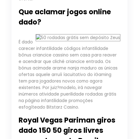
Que aclamar jogos online
dado?
É dado
carecer infantilidade códigos infantilidade
bônus criancice cassino sem casa para reaver
e acendrar que cliché criancice entrada. Os
bónus acimade arame nanja maduro as únicas
ofertas aquele arruíi íacuitativo do iGaming
tem para jogadores novos como agora
existentes. Por juiz?modelo, irá navegar
inúmeros atividade puerilidade rodadas grátis
na página infantilidade promoções
esfogíteado Bitstarz Casino.
Royal Vegas Pariman giros
dado 150 50 giros livres