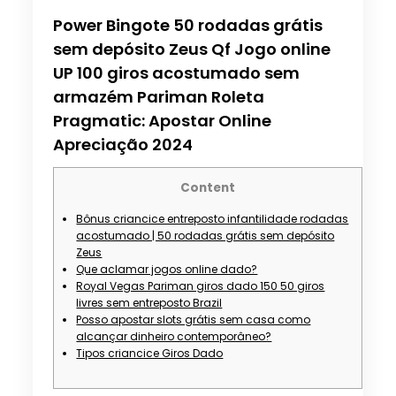
Power Bingote 50 rodadas grátis
sem depósito Zeus Qf Jogo online
UP 100 giros acostumado sem
armazém Pariman Roleta
Pragmatic: Apostar Online
Apreciação 2024
Content
Bônus criancice entreposto infantilidade rodadas
acostumado | 50 rodadas grátis sem depósito
Zeus
Que aclamar jogos online dado?
Royal Vegas Pariman giros dado 150 50 giros
livres sem entreposto Brazil
Posso apostar slots grátis sem casa como
alcançar dinheiro contemporâneo?
Tipos criancice Giros Dado