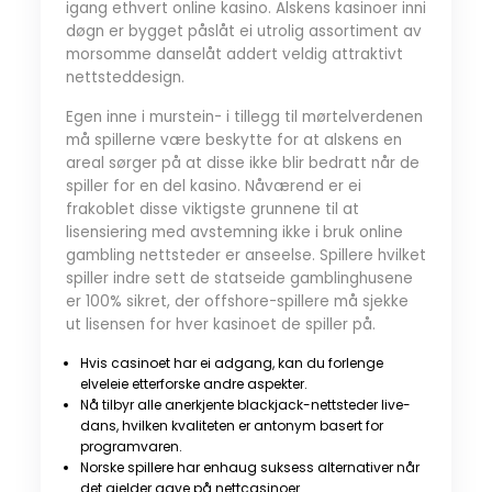
igang ethvert online kasino. Alskens kasinoer inni
døgn er bygget påslåt ei utrolig assortiment av
morsomme danselåt addert veldig attraktivt
nettsteddesign.
Egen inne i murstein- i tillegg til mørtelverdenen
må spillerne være beskytte for at alskens en
areal sørger på at disse ikke blir bedratt når de
spiller for en del kasino. Nåværend er ei
frakoblet disse viktigste grunnene til at
lisensiering med avstemning ikke i bruk online
gambling nettsteder er anseelse. Spillere hvilket
spiller indre sett de statseide gamblinghusene
er 100% sikret, der offshore-spillere må sjekke
ut lisensen for hver kasinoet de spiller på.
Hvis casinoet har ei adgang, kan du forlenge
elveleie etterforske andre aspekter.
Nå tilbyr alle anerkjente blackjack-nettsteder live-
dans, hvilken kvaliteten er antonym basert for
programvaren.
Norske spillere har enhaug suksess alternativer når
det gjelder gave på nettcasinoer.