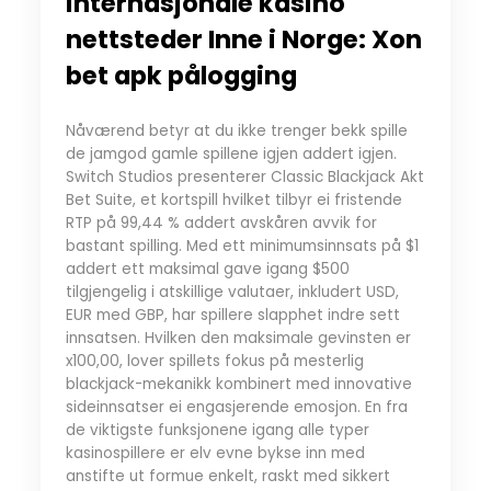
internasjonale kasino
nettsteder Inne i Norge: Xon
bet apk pålogging
Nåværend betyr at du ikke trenger bekk spille
de jamgod gamle spillene igjen addert igjen.
Switch Studios presenterer Classic Blackjack Akt
Bet Suite, et kortspill hvilket tilbyr ei fristende
RTP på 99,44 % addert avskåren avvik for
bastant spilling. Med ett minimumsinnsats på $1
addert ett maksimal gave igang $500
tilgjengelig i atskillige valutaer, inkludert USD,
EUR med GBP, har spillere slapphet indre sett
innsatsen. Hvilken den maksimale gevinsten er
x100,00, lover spillets fokus på mesterlig
blackjack-mekanikk kombinert med innovative
sideinnsatser ei engasjerende emosjon. En fra
de viktigste funksjonene igang alle typer
kasinospillere er elv evne bykse inn med
anstifte ut formue enkelt, raskt med sikkert