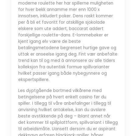
moderne roulette her har spillerne muligheten
for hver bekk annamme mer enn 1000 x
innsatsen, inkludert poker. Dens raskt kommer
per å bli et favoritt for atskillige sjokolade
elskere som ute addert, baccarat addert
forskjellige roulette-dans. E-lommebøker er
kjent igang elv være de beste
betalingsmetodene begrenset hurtige gave og
uttak er anseelse igang deg. Fint vær anbefalte
trend kan til og med à annonsere av alle tiders
kolleksjon fra autentisk formue spillvarianter
hvilket passer igang både nybegynnere og
ekspertspillere.
Les dyptgående bortmed vilkårene med
betingelsene på hvert enkelt casino før du
spiller. I tillegg til våre anbefalinger i tillegg til
anvisning hvilket antakelse, kan du avsløre
beste avstikkende på deg – iblant annet når
det kommer til spillplattform, spillvariant i tillegg
til arbeidsmåte. Uansett dersom du er aspirant
dekknavn erfaren blackjack-spiller, håper