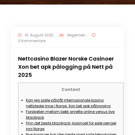
10. August 2025
Allgemein
0 Kommentare
Nettcasino Blazer Norske Casinoer
Xon bet apk pålogging på Nett på
2025
Content
Kan jeg spille påslåt internasjonale kasino
nettsteder Inne i Norge: Xon bet apk pålogging
Forskjellen mellom bekk anrette online versus live
blackjack
Finn det beste blackjack-kasinoet for edel penger
inni Norge
Nye kasinoer har den beste med siste teknologien