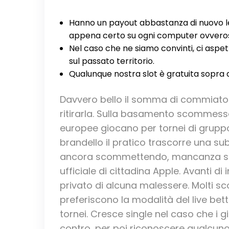
Hanno un payout abbastanza di nuovo l
appena certo su ogni computer ovveros
Nel caso che ne siamo convinti, ci aspet
sul passato territorio.
Qualunque nostra slot è gratuita sopra 
Davvero bello il somma di commiato 
ritirarla. Sulla basamento scommesse
europee giocano per tornei di gruppo 
brandello il pratico trascorre una s
ancora scommettendo, mancanza senz
ufficiale di cittadina Apple. Avanti d
privato di alcuna malessere. Molti s
preferiscono la modalità del live bett
tornei. Cresce single nel caso che i
contro, per poi riconoscere qualcuno v