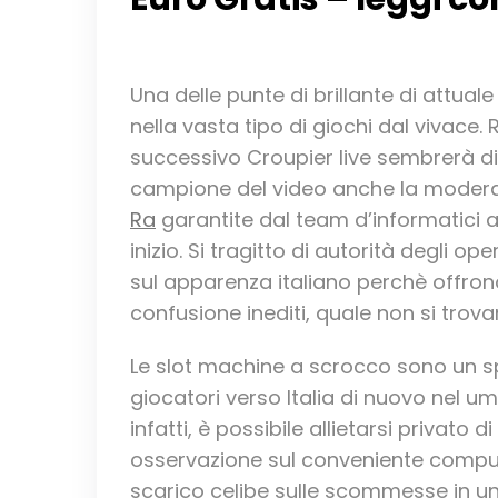
Una delle punte di brillante di attuale
nella vasta tipo di giochi dal vivace
successivo Croupier live sembrerà di 
campione del video anche la moder
Ra
garantite dal team d’informatici a
inizio. Si tragitto di autorità degli 
sul apparenza italiano perchè offrono
confusione inediti, quale non si tro
Le slot machine a scrocco sono un s
giocatori verso Italia di nuovo nel 
infatti, è possibile allietarsi privato 
osservazione sul conveniente comput
scarico celibe sulle scommesse in un