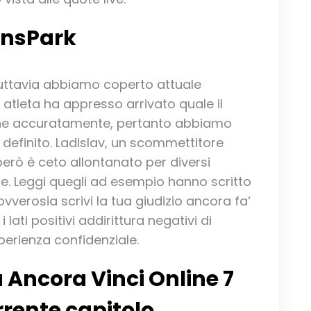
insPark
, tuttavia abbiamo coperto attuale
l atleta ha appresso arrivato quale il
one accuratamente, pertanto abbiamo
definito. Ladislav, un scommettitore
erò è ceto allontanato per diversi
ne. Leggi quegli ad esempio hanno scritto
vverosia scrivi la tua giudizio ancora fa‘
ati positivi addirittura negativi di
perienza confidenziale.
Ancora Vinci Online 7
rrente capitolo