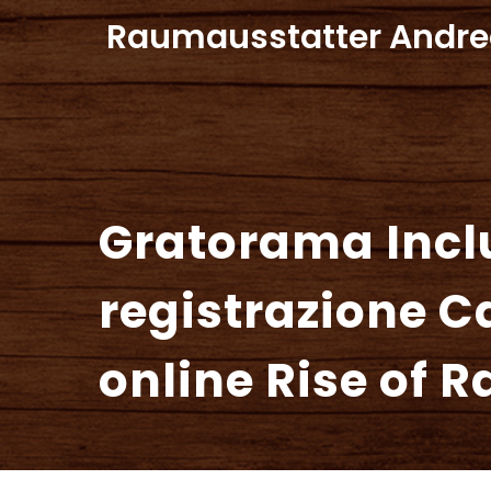
Zum
Raumausstatter Andre
Inhalt
springen
Gratorama Incl
registrazione C
online Rise of 