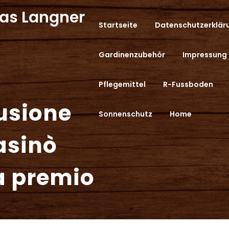
as Langner
Startseite
Datenschutzerklär
Gardinenzubehör
Impressung
Pflegemittel
R-Fussboden
usione
Sonnenschutz
Home
asinò
Ra premio