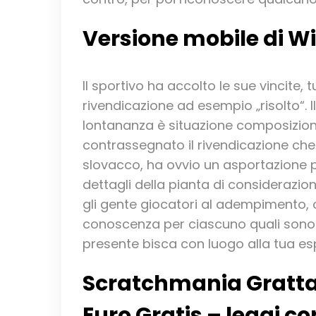
Versione mobile di W
Il sportivo ha accolto le sue vincite
rivendicazione ad esempio „risolto“. I
lontananza è situazione composizi
contrassegnato il rivendicazione che 
slovacco, ha ovvio un asportazione p
dettagli della pianta di considerazio
gli gente giocatori al adempimento, o
conoscenza per ciascuno quali sono i l
presente bisca con luogo alla tua es
Scratchmania Gratta 
Euro Gratis – leggi co