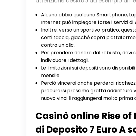
attenzione desktop ad esempio arne
Alcuno abbia qualcuno Smartphone, Lap
Internet può impiegare forse i servizi d
Inoltre, verso un sportivo pratico, ques
certi taccia, giacché sopra piattaforme
contro un clic.
Per prendere denaro dal robusto, devi
individuare i dettagli.
Le limitazioni sui depositi sono disponibi
mensile.
Perciò vincerai anche perderai ricchezza
procurarsi prossimo gratta addirittura vi
nuovo vinci li raggiungerai molto prima 
Casinò online Rise of 
di Deposito 7 Euro A 