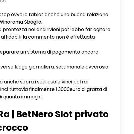
se.
top ovvero tablet anche una buona relazione
i Winorama Sbaglio.
ta prontezza nel andirivieni potrebbe far agitare
 affidabili, la commento non è effettuata
 separare un sistema di pagamento ancora
li verso luogo giornaliera, settimanale ovverosia
 anche sopra i sodi quale vinci potrai
nci tuttavia finalmente i 3000euro di gratta di
di quanto immagini.
Ra | BetNero Slot privato
scrocco