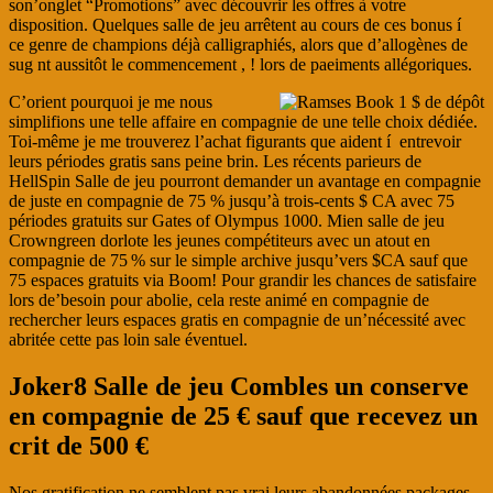
son’onglet “Promotions” avec découvrir les offres à votre
disposition. Quelques salle de jeu arrêtent au cours de ces bonus í
ce genre de champions déjà calligraphiés, alors que d’allogènes de
sug nt aussitôt le commencement , ! lors de paeiments allégoriques.
C’orient pourquoi je me nous
simplifions une telle affaire en compagnie de une telle choix dédiée.
Toi-même je me trouverez l’achat figurants que aident í entrevoir
leurs périodes gratis sans peine brin. Les récents parieurs de
HellSpin Salle de jeu pourront demander un avantage en compagnie
de juste en compagnie de 75 % jusqu’à trois-cents $ CA avec 75
périodes gratuits sur Gates of Olympus 1000. Mien salle de jeu
Crowngreen dorlote les jeunes compétiteurs avec un atout en
compagnie de 75 % sur le simple archive jusqu’vers $CA sauf que
75 espaces gratuits via Boom! Pour grandir les chances de satisfaire
lors de’besoin pour abolie, cela reste animé en compagnie de
rechercher leurs espaces gratis en compagnie de un’nécessité avec
abritée cette pas loin sale éventuel.
Joker8 Salle de jeu Combles un conserve
en compagnie de 25 € sauf que recevez un
crit de 500 €
Nos gratification ne semblent pas vrai leurs abandonnées packages