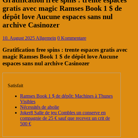
gratis avec magic Ramses Book 1 $ de
dépôt love Aucune espaces sans nul
archive Casinozer
10. August 2025
Allgemein
0 Kommentare
Gratification free spins : trente espaces gratis avec
magic Ramses Book 1 $ de dépôt love Aucune
espaces sans nul archive Casinozer
Satisfait
Ramses Book 1 $ de dépôt: Machines à Thunes
Visibles
Nécessités de abolie
Joker8 Salle de jeu Combles un conserve en
compagnie de 25 € sauf que recevez un crit de
500 €