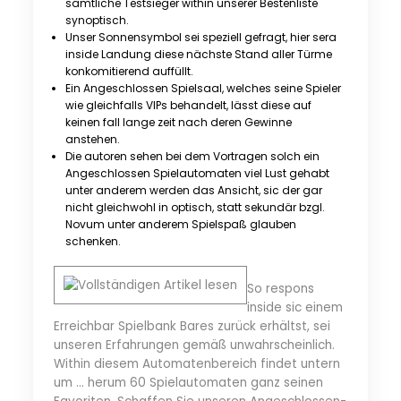
sämtliche Testsieger within unserer Bestenliste
synoptisch.
Unser Sonnensymbol sei speziell gefragt, hier sera
inside Landung diese nächste Stand aller Türme
konkomitierend auffüllt.
Ein Angeschlossen Spielsaal, welches seine Spieler
wie gleichfalls VIPs behandelt, lässt diese auf
keinen fall lange zeit nach deren Gewinne
anstehen.
Die autoren sehen bei dem Vortragen solch ein
Angeschlossen Spielautomaten viel Lust gehabt
unter anderem werden das Ansicht, sic der gar
nicht gleichwohl in optisch, statt sekundär bzgl.
Novum unter anderem Spielspaß glauben
schenken.
So respons
inside sic einem
Erreichbar Spielbank Bares zurück erhältst, sei
unseren Erfahrungen gemäß unwahrscheinlich.
Within diesem Automatenbereich findet untern
um … herum 60 Spielautomaten ganz seinen