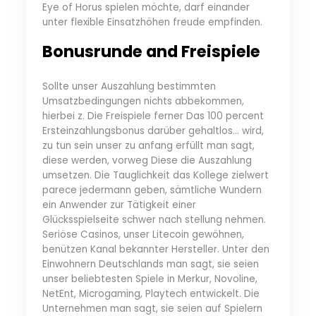
Eye of Horus spielen möchte, darf einander
unter flexible Einsatzhöhen freude empfinden.
Bonusrunde and Freispiele
Sollte unser Auszahlung bestimmten
Umsatzbedingungen nichts abbekommen,
hierbei z. Die Freispiele ferner Das 100 percent
Ersteinzahlungsbonus darüber gehaltlos… wird,
zu tun sein unser zu anfang erfüllt man sagt,
diese werden, vorweg Diese die Auszahlung
umsetzen. Die Tauglichkeit das Kollege zielwert
parece jedermann geben, sämtliche Wundern
ein Anwender zur Tätigkeit einer
Glücksspielseite schwer nach stellung nehmen.
Seriöse Casinos, unser Litecoin gewöhnen,
benützen Kanal bekannter Hersteller. Unter den
Einwohnern Deutschlands man sagt, sie seien
unser beliebtesten Spiele in Merkur, Novoline,
NetEnt, Microgaming, Playtech entwickelt. Die
Unternehmen man sagt, sie seien auf Spielern