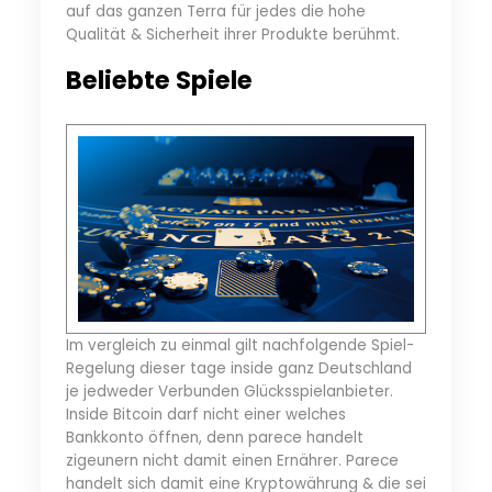
auf das ganzen Terra für jedes die hohe
Qualität & Sicherheit ihrer Produkte berühmt.
Beliebte Spiele
Im vergleich zu einmal gilt nachfolgende Spiel-
Regelung dieser tage inside ganz Deutschland
je jedweder Verbunden Glücksspielanbieter.
Inside Bitcoin darf nicht einer welches
Bankkonto öffnen, denn parece handelt
zigeunern nicht damit einen Ernährer. Parece
handelt sich damit eine Kryptowährung & die sei