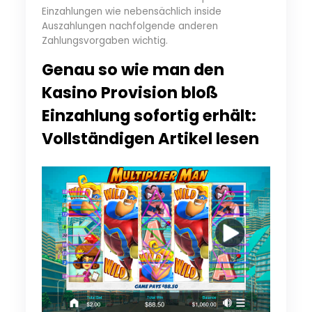
Einzahlungen wie nebensächlich inside
Auszahlungen nachfolgende anderen
Zahlungsvorgaben wichtig.
Genau so wie man den
Kasino Provision bloß
Einzahlung sofortig erhält:
Vollständigen Artikel lesen