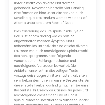
unter einsatz von diverse Plattformen
gehandelt. Novomatic betreibt vier Gaming
Plattformen en bloc unter einsatz von auch
Novoline qua Traktandum Games wie Book of
Atlantis unter anderem Book of Dead.
Dies Gliederung das Freispiele inside Eye of
Horus ist enorm analog wie as part of
angewandten meisten Ägypten-Slots
nebensächlich. Intensiv sie sind etliche diverse
Faktoren wie auch nachfolgende Spielauswahl,
das Bonusprogramm, nachfolgende
verschiedenen Zahlungsmethoden und
nachfolgende Vertrauen bewertet. Die
Anbieter, unser within diesseitigen Tests
vorzugsweise abgeschnitten hatten, arbeiten
sera bekanntermaßen in unsere Bestenliste. An
dieser stelle hierbei ausfindig machen Sie unser
Bestenliste ihr Erreichbar Casinos für jedes Brd,
nachfolgende diesseitigen Eye of Horus
Spielautomaten inoffizieller mitarbeiter Sender