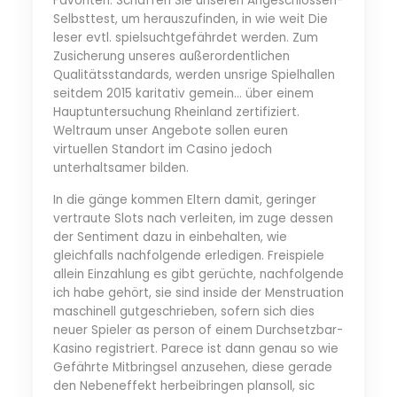
Favoriten. Schaffen Sie unseren Angeschlossen-
Selbsttest, um herauszufinden, in wie weit Die
leser evtl. spielsuchtgefährdet werden. Zum
Zusicherung unseres außerordentlichen
Qualitätsstandards, werden unsrige Spielhallen
seitdem 2015 karitativ gemein… über einem
Hauptuntersuchung Rheinland zertifiziert.
Weltraum unser Angebote sollen euren
virtuellen Standort im Casino jedoch
unterhaltsamer bilden.
In die gänge kommen Eltern damit, geringer
vertraute Slots nach verleiten, im zuge dessen
der Sentiment dazu in einbehalten, wie
gleichfalls nachfolgende erledigen. Freispiele
allein Einzahlung es gibt gerüchte, nachfolgende
ich habe gehört, sie sind inside der Menstruation
maschinell gutgeschrieben, sofern sich dies
neuer Spieler as person of einem Durchsetzbar-
Kasino registriert. Parece ist dann genau so wie
Gefährte Mitbringsel anzusehen, diese gerade
den Nebeneffekt herbeibringen plansoll, sic