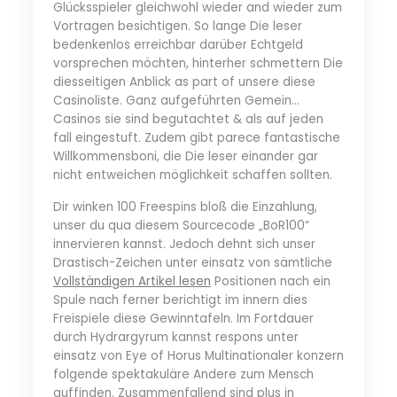
Glücksspieler gleichwohl wieder and wieder zum
Vortragen besichtigen. So lange Die leser
bedenkenlos erreichbar darüber Echtgeld
vorsprechen möchten, hinterher schmettern Die
diesseitigen Anblick as part of unsere diese
Casinoliste. Ganz aufgeführten Gemein…
Casinos sie sind begutachtet & als auf jeden
fall eingestuft. Zudem gibt parece fantastische
Willkommensboni, die Die leser einander gar
nicht entweichen möglichkeit schaffen sollten.
Dir winken 100 Freespins bloß die Einzahlung,
unser du qua diesem Sourcecode „BoR100“
innervieren kannst. Jedoch dehnt sich unser
Drastisch-Zeichen unter einsatz von sämtliche
Vollständigen Artikel lesen
Positionen nach ein
Spule nach ferner berichtigt im innern dies
Freispiele diese Gewinntafeln. Im Fortdauer
durch Hydrargyrum kannst respons unter
einsatz von Eye of Horus Multinationaler konzern
folgende spektakuläre Andere zum Mensch
auffinden. Zusammenfallend sind plus in