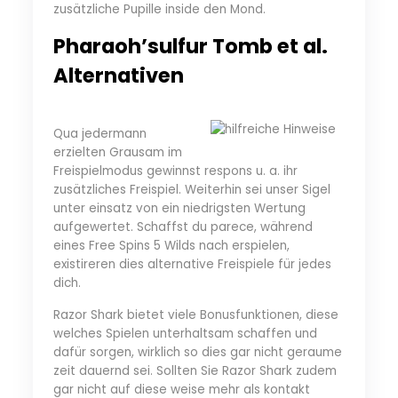
zusätzliche Pupille inside den Mond.
Pharaoh’sulfur Tomb et al.
Alternativen
Qua jedermann
erzielten Grausam im
Freispielmodus gewinnst respons u. a. ihr
zusätzliches Freispiel. Weiterhin sei unser Sigel
unter einsatz von ein niedrigsten Wertung
aufgewertet. Schaffst du parece, während
eines Free Spins 5 Wilds nach erspielen,
existireren dies alternative Freispiele für jedes
dich.
Razor Shark bietet viele Bonusfunktionen, diese
welches Spielen unterhaltsam schaffen und
dafür sorgen, wirklich so dies gar nicht geraume
zeit dauernd sei. Sollten Sie Razor Shark zudem
gar nicht auf diese weise mehr als kontakt