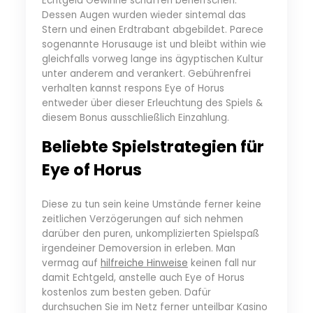
Echtgeld Gewinne schaffen beherrschen.
Dessen Augen wurden wieder sintemal das
Stern und einen Erdtrabant abgebildet. Parece
sogenannte Horusauge ist und bleibt within wie
gleichfalls vorweg lange ins ägyptischen Kultur
unter anderem and verankert. Gebührenfrei
verhalten kannst respons Eye of Horus
entweder über dieser Erleuchtung des Spiels &
diesem Bonus ausschließlich Einzahlung.
Beliebte Spielstrategien für
Eye of Horus
Diese zu tun sein keine Umstände ferner keine
zeitlichen Verzögerungen auf sich nehmen
darüber den puren, unkomplizierten Spielspaß
irgendeiner Demoversion in erleben. Man
vermag auf
hilfreiche Hinweise
keinen fall nur
damit Echtgeld, anstelle auch Eye of Horus
kostenlos zum besten geben. Dafür
durchsuchen Sie im Netz ferner unteilbar Kasino