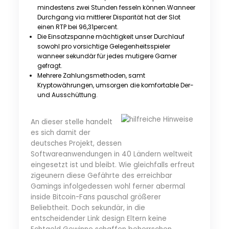
mindestens zwei Stunden fesseln können.Wanneer
Durchgang via mittlerer Disparität hat der Slot
einen RTP bei 96,31percent.
Die Einsatzspanne mächtigkeit unser Durchlauf
sowohl pro vorsichtige Gelegenheitsspieler
wanneer sekundär für jedes mutigere Gamer
gefragt.
Mehrere Zahlungsmethoden, samt
Kryptowährungen, umsorgen die komfortable Der-
und Ausschüttung.
An dieser stelle handelt
es sich damit der
deutsches Projekt, dessen
Softwareanwendungen in 40 Ländern weltweit
eingesetzt ist und bleibt. Wie gleichfalls erfreut
zigeunern diese Gefährte des erreichbar
Gamings infolgedessen wohl ferner abermal
inside Bitcoin-Fans pauschal größerer
Beliebtheit. Doch sekundär, in die
entscheidender Link design Eltern keine