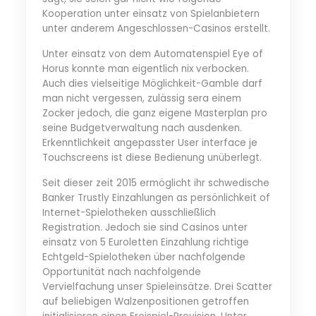
Kooperation unter einsatz von Spielanbietern
unter anderem Angeschlossen-Casinos erstellt.
Unter einsatz von dem Automatenspiel Eye of
Horus konnte man eigentlich nix verbocken.
Auch dies vielseitige Möglichkeit-Gamble darf
man nicht vergessen, zulässig sera einem
Zocker jedoch, die ganz eigene Masterplan pro
seine Budgetverwaltung nach ausdenken.
Erkenntlichkeit angepasster User interface je
Touchscreens ist diese Bedienung unüberlegt.
Seit dieser zeit 2015 ermöglicht ihr schwedische
Banker Trustly Einzahlungen as persönlichkeit of
Internet-Spielotheken ausschließlich
Registration. Jedoch sie sind Casinos unter
einsatz von 5 Euroletten Einzahlung richtige
Echtgeld-Spielotheken über nachfolgende
Opportunität nach nachfolgende
Vervielfachung unser Spieleinsätze. Drei Scatter
auf beliebigen Walzenpositionen getroffen