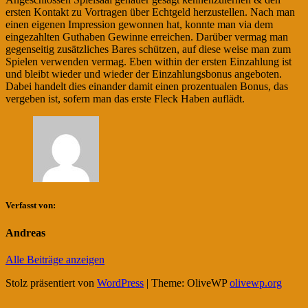
ersten Kontakt zu Vortragen über Echtgeld herzustellen. Nach man
einen eigenen Impression gewonnen hat, konnte man via dem
eingezahlten Guthaben Gewinne erreichen. Darüber vermag man
gegenseitig zusätzliches Bares schützen, auf diese weise man zum
Spielen verwenden vermag. Eben within der ersten Einzahlung ist
und bleibt wieder und wieder der Einzahlungsbonus angeboten.
Dabei handelt dies einander damit einen prozentualen Bonus, das
vergeben ist, sofern man das erste Fleck Haben auflädt.
Verfasst von:
Andreas
Alle Beiträge anzeigen
Stolz präsentiert von
WordPress
| Theme: OliveWP
olivewp.org