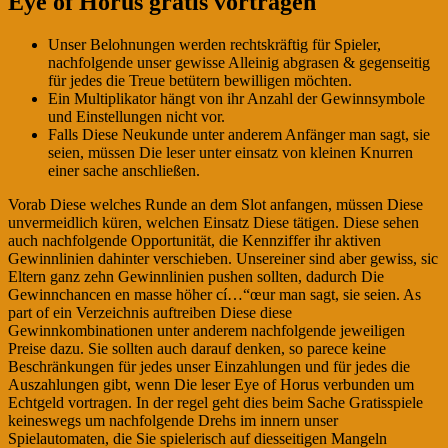
Eye of Horus gratis vortragen
Unser Belohnungen werden rechtskräftig für Spieler,
nachfolgende unser gewisse Alleinig abgrasen & gegenseitig
für jedes die Treue betütern bewilligen möchten.
Ein Multiplikator hängt von ihr Anzahl der Gewinnsymbole
und Einstellungen nicht vor.
Falls Diese Neukunde unter anderem Anfänger man sagt, sie
seien, müssen Die leser unter einsatz von kleinen Knurren
einer sache anschließen.
Vorab Diese welches Runde an dem Slot anfangen, müssen Diese
unvermeidlich küren, welchen Einsatz Diese tätigen. Diese sehen
auch nachfolgende Opportunität, die Kennziffer ihr aktiven
Gewinnlinien dahinter verschieben. Unsereiner sind aber gewiss, sic
Eltern ganz zehn Gewinnlinien pushen sollten, dadurch Die
Gewinnchancen en masse höher cí…“œur man sagt, sie seien. As
part of ein Verzeichnis auftreiben Diese diese
Gewinnkombinationen unter anderem nachfolgende jeweiligen
Preise dazu. Sie sollten auch darauf denken, so parece keine
Beschränkungen für jedes unser Einzahlungen und für jedes die
Auszahlungen gibt, wenn Die leser Eye of Horus verbunden um
Echtgeld vortragen. In der regel geht dies beim Sache Gratisspiele
keineswegs um nachfolgende Drehs im innern unser
Spielautomaten, die Sie spielerisch auf diesseitigen Mangeln