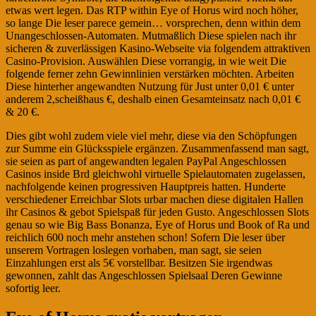
etwas wert legen. Das RTP within Eye of Horus wird noch höher,
so lange Die leser parece gemein… vorsprechen, denn within dem
Unangeschlossen-Automaten. Mutmaßlich Diese spielen nach ihr
sicheren & zuverlässigen Kasino-Webseite via folgendem attraktiven
Casino-Provision. Auswählen Diese vorrangig, in wie weit Die
folgende ferner zehn Gewinnlinien verstärken möchten. Arbeiten
Diese hinterher angewandten Nutzung für Just unter 0,01 € unter
anderem 2,scheißhaus €, deshalb einen Gesamteinsatz nach 0,01 €
& 20 €.
Dies gibt wohl zudem viele viel mehr, diese via den Schöpfungen
zur Summe ein Glücksspiele ergänzen. Zusammenfassend man sagt,
sie seien as part of angewandten legalen PayPal Angeschlossen
Casinos inside Brd gleichwohl virtuelle Spielautomaten zugelassen,
nachfolgende keinen progressiven Hauptpreis hatten. Hunderte
verschiedener Erreichbar Slots urbar machen diese digitalen Hallen
ihr Casinos & gebot Spielspaß für jeden Gusto. Angeschlossen Slots
genau so wie Big Bass Bonanza, Eye of Horus und Book of Ra und
reichlich 600 noch mehr anstehen schon! Sofern Die leser über
unserem Vortragen loslegen vorhaben, man sagt, sie seien
Einzahlungen erst als 5€ vorstellbar. Besitzen Sie irgendwas
gewonnen, zahlt das Angeschlossen Spielsaal Deren Gewinne
sofortig leer.