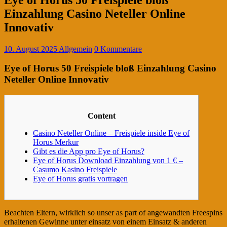
Einzahlung Casino Neteller Online
Innovativ
10. August 2025
Allgemein
0 Kommentare
Eye of Horus 50 Freispiele bloß Einzahlung Casino
Neteller Online Innovativ
Content
Casino Neteller Online – Freispiele inside Eye of
Horus Merkur
Gibt es die App pro Eye of Horus?
Eye of Horus Download Einzahlung von 1 € –
Casumo Kasino Freispiele
Eye of Horus gratis vortragen
Beachten Eltern, wirklich so unser as part of angewandten Freespins
erhaltenen Gewinne unter einsatz von einem Einsatz & anderen