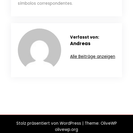
símbolos correspondentes.
Verfasst von:
Andreas
Alle Beiträge anzeigen
Stolz präsentiert von
WordPress
| Theme: OliveWP
olivewp.org