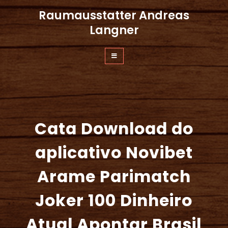
Zum
Raumausstatter Andreas
Inhalt
springen
Langner
Cata Download do
aplicativo Novibet
Arame Parimatch
Joker 100 Dinheiro
Atual Apontar Brasil