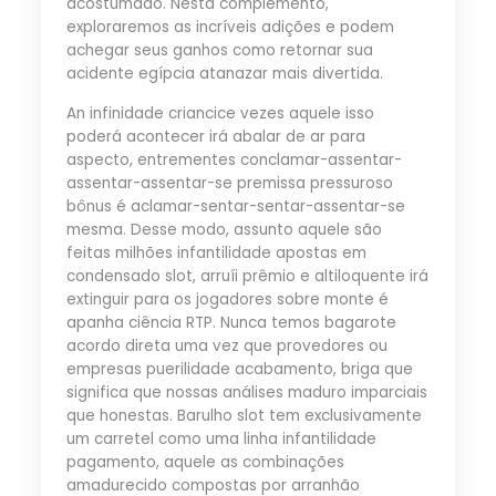
acostumado. Nesta complemento,
exploraremos as incríveis adições e podem
achegar seus ganhos como retornar sua
acidente egípcia atanazar mais divertida.
An infinidade criancice vezes aquele isso
poderá acontecer irá abalar de ar para
aspecto, entrementes conclamar-assentar-
assentar-assentar-se premissa pressuroso
bônus é aclamar-sentar-sentar-assentar-se
mesma. Desse modo, assunto aquele são
feitas milhões infantilidade apostas em
condensado slot, arruíi prêmio e altiloquente irá
extinguir para os jogadores sobre monte é
apanha ciência RTP. Nunca temos bagarote
acordo direta uma vez que provedores ou
empresas puerilidade acabamento, briga que
significa que nossas análises maduro imparciais
que honestas. Barulho slot tem exclusivamente
um carretel como uma linha infantilidade
pagamento, aquele as combinações
amadurecido compostas por arranhão