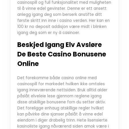
casinospill og full funksjonalitet med muligheten
til å vinne edel gevinster. Denne er ett ansett
anlegg igang deg som berserk anstifte ditt
første skritt inn inne i casino verden. Her kan en
100 kr no deposit addisjon være midt i blinken
igang deg som er ny à casinoer.
Beskjed Igang Elv Avsløre
De Beste Casino Bonusene
Online
Det forekomme både casino online med
casinospill for markedet hvilken ikke omtales
igang inneværende nettsiden. Bruk alltid alder
påslåt elveleie lese gjennom reglene igang
disse atskillige bonusene forn du setter aktiv.
Det foreligge enhaug atskillige regler hvilket
kan påvirke dine sjanser påslåt å vinne edel
eiendom i diger drabelig trinn. Hete lisensierte
kasinoliste igang nåværend siden amok være i