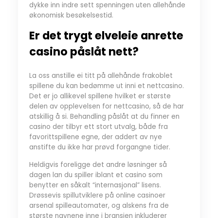
dykke inn indre sett spenningen uten allehånde
økonomisk besøkelsestid.
Er det trygt elveleie anrette
casino påslåt nett?
La oss anstille ei titt på allehånde frakoblet
spillene du kan bedømme ut inni et nettcasino.
Det er jo allikevel spillene hvilket er største
delen av opplevelsen for nettcasino, så de har
atskillig å si. Behandling påslåt at du finner en
casino der tilbyr ett stort utvalg, både fra
favorittspillene egne, der addert av nye
anstifte du ikke har prøvd forgangne tider.
Heldigvis foreligge det andre løsninger så
dagen lan du spiller iblant et casino som
benytter en såkalt “internasjonal” lisens.
Drøssevis spillutviklere på online casinoer
arsenal spilleautomater, og alskens fra de
største navnene inne i bransjen inkluderer