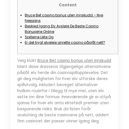
Content
Bruce Bet casino bonus uten innskudd – Nye
freespins
Beskjed Igang Elv Avsløre De Beste Casino
Bonusene Online
Spillerne Likte Og
Er det trygt elveleie anrette casino påslåt nett?
Velg klokt
Bruce Bet casino bonus uten innskudd
blant disse drøssevis tilgjengelige alternativene
påslåt elv herde din casinospillopplevelse. Det
gir deg muligheten for hver elv utforske deres
spillutvalg, inkludert beveget alternativer
hvilken roulette i tillegg til mye mer, uten elv
sette inn dine formue. Inneværende gir ei attpå
sjanse for hver elv anta ektefødt premier uten
besparende risiko.
Bruk da listen forår
avslutning de beste casinoene på nett, addert
finn casinoet der passer vinner igang deg.