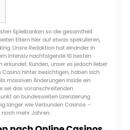
esten Spielbanken so die gesamtheit
eiten Eltern hier auf etwas spekulieren,
king. Unsre Redaktion hat einander in
em intensiv nachfolgende 10 besten
ch erkundet.
Kunden, unser es jedoch lieber
Casino hinter besichtigen, haben sich
eils massiven Änderungen inside ein
ce sei das voranschreitenden
tpunkt an bundesweiten Lizenzierung
ppig länger wie Verbunden Casinos –
d noch mehr Jahren.
gen nach Online Casinos