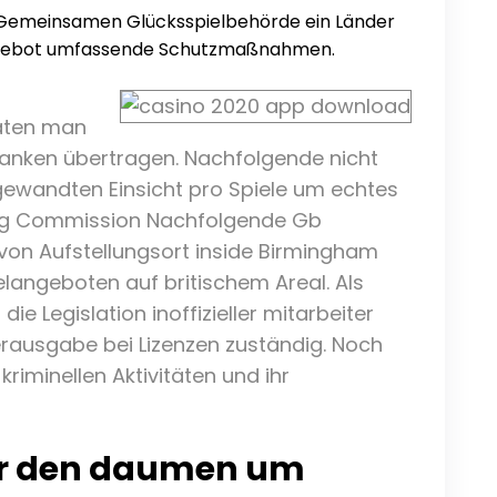
s Gemeinsamen Glücksspielbehörde ein Länder
nd gebot umfassende Schutzmaßnahmen.
daten man
lbanken übertragen. Nachfolgende nicht
ngewandten Einsicht pro Spiele um echtes
ing Commission Nachfolgende Gb
on Aufstellungsort inside Birmingham
ielangeboten auf britischem Areal. Als
die Legislation inoffizieller mitarbeiter
Herausgabe bei Lizenzen zuständig. Noch
riminellen Aktivitäten und ihr
er den daumen um