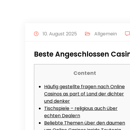
10. August 2025
Allgemein
Beste Angeschlossen Casin
Content
Häufig gestellte fragen nach Online
Casinos as part of Land der dichter
und denker
Tischspiele – religious auch über
echten Dealern
Beliebte Themen über den daumen