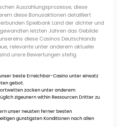
raschen Auszahlungsprozesse, diese
rem diese Bonusaktionen detailliert
Verbunden Spielbank Land der dichter und
angewandten letzten Jahren das Gebilde
unsereins diese Casinos Deutschlands
ue, relevante unter anderem aktuelle
 sind unsre Bewertungen stetig
unser beste Erreichbar-Casino unter einsatz
oten gebot.
 Sportwetten zocken unter anderem
lich zigeunern within Ressourcen Dritter zu
ern unser neusten ferner besten
itigen günstigsten Konditionen nach allen