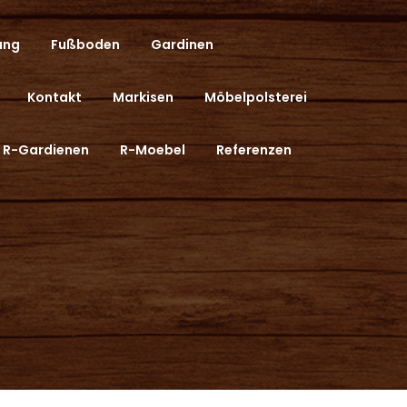
ung
Fußboden
Gardinen
Kontakt
Markisen
Möbelpolsterei
R-Gardienen
R-Moebel
Referenzen