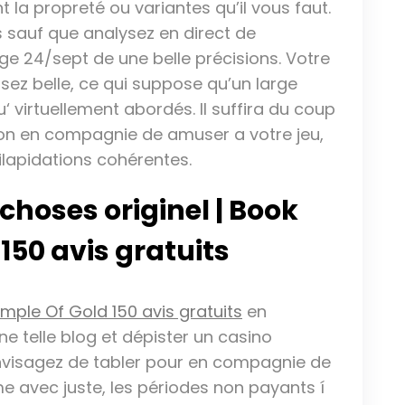
 la propreté ou variantes qu’il vous faut.
sauf que analysez en direct de
ge 24/sept de une belle précisions. Votre
sez belle, ce qui suppose qu’un large
u‘ virtuellement abordés. Il suffira du coup
ion en compagnie de amuser a votre jeu,
ilapidations cohérentes.
choses originel | Book
150 avis gratuits
mple Of Gold 150 avis gratuits
en
telle blog et dépister un casino
nvisagez de tabler pour en compagnie de
ime avec juste, les périodes non payants í