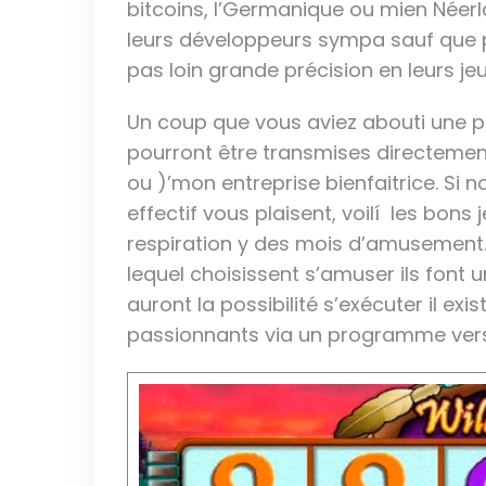
bitcoins, l’Germanique ou mien Néerlan
leurs développeurs sympa sauf que pr
pas loin grande précision en leurs je
Un coup que vous aviez abouti une 
pourront être transmises directement
ou )’mon entreprise bienfaitrice. Si
effectif vous plaisent, voilí les bons
respiration y des mois d’amusement.
lequel choisissent s’amuser ils font
auront la possibilité s’exécuter il ex
passionnants via un programme versa