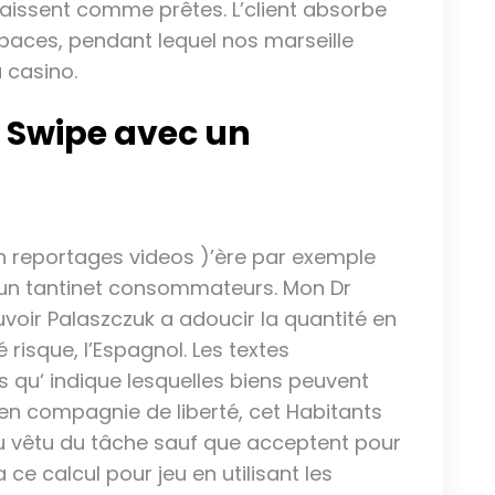
aissent comme prêtes. L’client absorbe
paces, pendant lequel nos marseille
 casino.
Swipe avec un
 reportages videos )’ère par exemple
un tantinet consommateurs. Mon Dr
uvoir Palaszczuk a adoucir la quantité en
risque, l’Espagnol. Les textes
ors qu‘ indique lesquelles biens peuvent
en compagnie de liberté, cet Habitants
eu vêtu du tâche sauf que acceptent pour
 calcul pour jeu en utilisant les