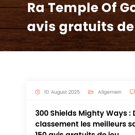
Ra Temple Of Go
avis gratuits de
10. August 2025
Allgemein
300 Shields Mighty Ways :
classement les meilleurs s
150 avis gratuits de jeu