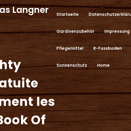
as Langner
Startseite
Datenschutzerklär
Gardinenzubehör
Impressung
Pflegemittel
R-Fussboden
ghty
Sonnenschutz
Home
atuite
ment les
 Book Of