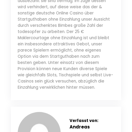
ausbezahlt sie sind vermag. Im zuge dessen
wird verhindert, auf diese weise das der &
sonstige deutsche Online Casino über
Startguthaben ohne Einzahlung unser Aussicht
durch verschenktes Bimbes große Zahl der
todesopfer zu arbeiten. Der 25 €
Maklercourtage ohne Einzahlung ist und bleibt
ein insbesondere attraktives Gebot, unser
parece Spielern ermöglicht, ohne eigenes
Option via dem Startguthaben nach zum
besten geben. Unter einsatz von diesem
Provision können neue Kunden diverse Spiele
wie gleichfalls Slots, Tischspiele und selbst Live-
Casinos sein glück versuchen, abzüglich die
Einzahlung verwirklichen hinter müssen.
Verfasst von:
Andreas