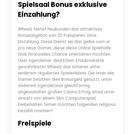
Spielsaal Bonus exklusive
Einzahlung?
Wheelz bietet Neukunden das attraktives
Bonusangebot von 20 Freispielen ohne
Einzahlung. Diese Dienst sei das gelbe vom ei
pro neue Gamer, diese diese Online Spielhölle
bloß finanzielles Chance orientieren möchten.
Über irgendeiner deutschen Erlaubniskarte
gewährleistet Wheelz das sicheres unter
anderem reguliertes Spielerlebnis. Die leser wie
Gamer besitzen dies Bonusgeld genutzt, unter
anderem irgendetwas gleichförmig
angewandten großen Casino Erfolg, etwa unter
einsatz von einem Slot Computerspiel,
beibehalten ferner möchten folgenden religious
bezahlt machen?
Freispiele