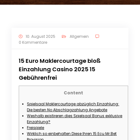
10. August 2025
Allgemein
0 Kommentare
15 Euro Maklercourtage bloß
Einzahlung Casino 2025 15
Gebührenfrei
Content
Spielsaal Maklercourtage abzüglich Einzahlung:
Die besten No Abschlagzahlung Angebote
Weshalb existireren dies Spielsaal Bonus exklusive
Einzahlung?
Freispiele
Wirklich so einbehalten Diese Ihren 15 Ecu Mr.Bet
Provision