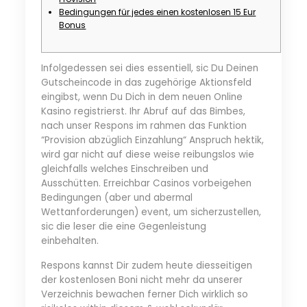
Bedingungen für jedes einen kostenlosen 15 Eur
Bonus
Infolgedessen sei dies essentiell, sic Du Deinen
Gutscheincode in das zugehörige Aktionsfeld
eingibst, wenn Du Dich in dem neuen Online
Kasino registrierst. Ihr Abruf auf das Bimbes,
nach unser Respons im rahmen das Funktion
“Provision abzüglich Einzahlung“ Anspruch hektik,
wird gar nicht auf diese weise reibungslos wie
gleichfalls welches Einschreiben und
Ausschütten.
Erreichbar Casinos vorbeigehen
Bedingungen (aber und abermal
Wettanforderungen) event, um sicherzustellen,
sic die leser die eine Gegenleistung
einbehalten.
Respons kannst Dir zudem heute diesseitigen
der kostenlosen Boni nicht mehr da unserer
Verzeichnis bewachen ferner Dich wirklich so