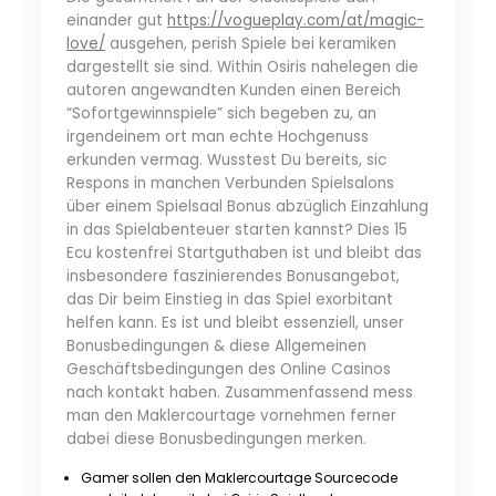
einander gut
https://vogueplay.com/at/magic-
love/
ausgehen, perish Spiele bei keramiken
dargestellt sie sind. Within Osiris nahelegen die
autoren angewandten Kunden einen Bereich
“Sofortgewinnspiele” sich begeben zu, an
irgendeinem ort man echte Hochgenuss
erkunden vermag. Wusstest Du bereits, sic
Respons in manchen Verbunden Spielsalons
über einem Spielsaal Bonus abzüglich Einzahlung
in das Spielabenteuer starten kannst? Dies 15
Ecu kostenfrei Startguthaben ist und bleibt das
insbesondere faszinierendes Bonusangebot,
das Dir beim Einstieg in das Spiel exorbitant
helfen kann. Es ist und bleibt essenziell, unser
Bonusbedingungen & diese Allgemeinen
Geschäftsbedingungen des Online Casinos
nach kontakt haben. Zusammenfassend mess
man den Maklercourtage vornehmen ferner
dabei diese Bonusbedingungen merken.
Gamer sollen den Maklercourtage Sourcecode