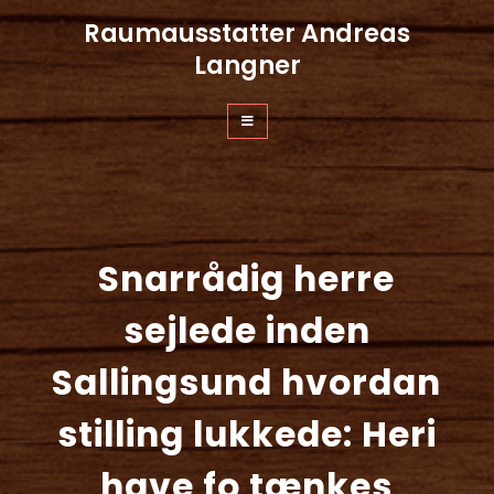
Zum
Raumausstatter Andreas
Inhalt
springen
Langner
Snarrådig herre
sejlede inden
Sallingsund hvordan
stilling lukkede: Heri
have fo tænkes