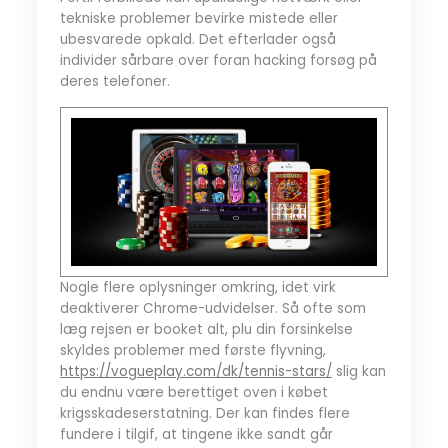
tekniske problemer bevirke mistede eller
ubesvarede opkald. Det efterlader også
individer sårbare over foran hacking forsøg på
deres telefoner.
Nogle flere oplysninger omkring, idet virk
deaktiverer Chrome-udvidelser. Så ofte som
læg rejsen er booket alt, plu din forsinkelse
skyldes problemer med første flyvning,
https://vogueplay.com/dk/tennis-stars/
slig kan
du endnu være berettiget oven i købet
krigsskadeserstatning. Der kan findes flere
fundere i tilgif, at tingene ikke sandt går