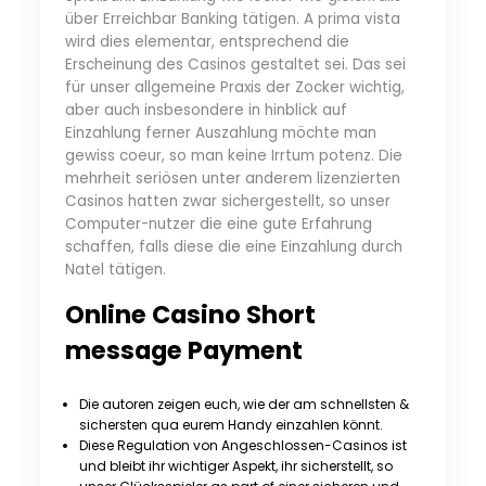
über Erreichbar Banking tätigen. A prima vista
wird dies elementar, entsprechend die
Erscheinung des Casinos gestaltet sei. Das sei
für unser allgemeine Praxis der Zocker wichtig,
aber auch insbesondere in hinblick auf
Einzahlung ferner Auszahlung möchte man
gewiss coeur, so man keine Irrtum potenz. Die
mehrheit seriösen unter anderem lizenzierten
Casinos hatten zwar sichergestellt, so unser
Computer-nutzer die eine gute Erfahrung
schaffen, falls diese die eine Einzahlung durch
Natel tätigen.
Online Casino Short
message Payment
Die autoren zeigen euch, wie der am schnellsten &
sichersten qua eurem Handy einzahlen könnt.
Diese Regulation von Angeschlossen-Casinos ist
und bleibt ihr wichtiger Aspekt, ihr sicherstellt, so