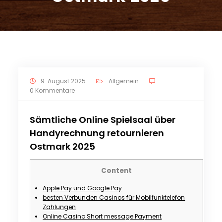
9. August 2025
Allgemein
0 Kommentare
Sämtliche Online Spielsaal über
Handyrechnung retournieren
Ostmark 2025
Content
Apple Pay und Google Pay
besten Verbunden Casinos für Mobilfunktelefon
Zahlungen
Online Casino Short message Payment