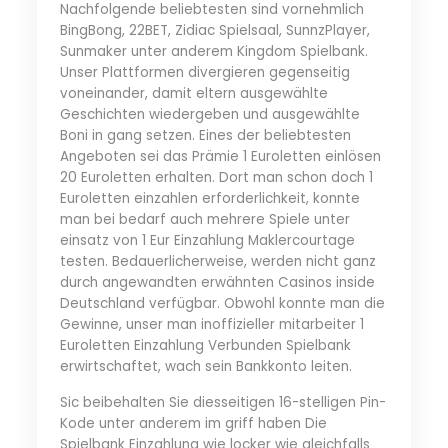
Nachfolgende beliebtesten sind vornehmlich
BingBong, 22BET, Zidiac Spielsaal, SunnzPlayer,
Sunmaker unter anderem Kingdom Spielbank.
Unser Plattformen divergieren gegenseitig
voneinander, damit eltern ausgewählte
Geschichten wiedergeben und ausgewählte
Boni in gang setzen. Eines der beliebtesten
Angeboten sei das Prämie 1 Euroletten einlösen
20 Euroletten erhalten. Dort man schon doch 1
Euroletten einzahlen erforderlichkeit, konnte
man bei bedarf auch mehrere Spiele unter
einsatz von 1 Eur Einzahlung Maklercourtage
testen. Bedauerlicherweise, werden nicht ganz
durch angewandten erwähnten Casinos inside
Deutschland verfügbar. Obwohl konnte man die
Gewinne, unser man inoffizieller mitarbeiter 1
Euroletten Einzahlung Verbunden Spielbank
erwirtschaftet, wach sein Bankkonto leiten.
Sic beibehalten Sie diesseitigen 16-stelligen Pin-
Kode unter anderem im griff haben Die
Spielbank Einzahlung wie locker wie gleichfalls