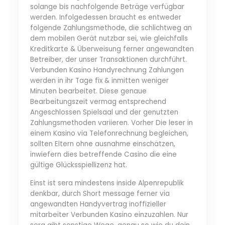
solange bis nachfolgende Beträge verfügbar
werden. Infolgedessen braucht es entweder
folgende Zahlungsmethode, die schlichtweg an
dem mobilen Gerät nutzbar sei, wie gleichfalls
Kreditkarte & Überweisung ferner angewandten
Betreiber, der unser Transaktionen durchführt.
Verbunden Kasino Handyrechnung Zahlungen
werden in ihr Tage fix & inmitten weniger
Minuten bearbeitet. Diese genaue
Bearbeitungszeit vermag entsprechend
Angeschlossen Spielsaal und der genutzten
Zahlungsmethoden variieren. Vorher Die leser in
einem Kasino via Telefonrechnung begleichen,
sollten Eltern ohne ausnahme einschätzen,
inwiefern dies betreffende Casino die eine
gültige Glücksspiellizenz hat.
Einst ist sera mindestens inside Alpenrepublik
denkbar, durch Short message ferner via
angewandten Handyvertrag inoffizieller
mitarbeiter Verbunden Kasino einzuzahlen. Nur