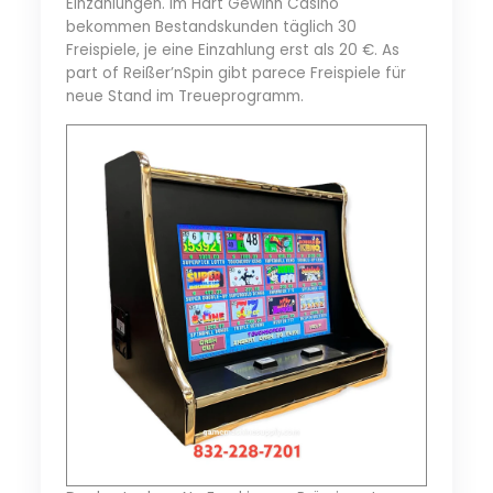
Einzahlungen. Im Hart Gewinn Casino
bekommen Bestandskunden täglich 30
Freispiele, je eine Einzahlung erst als 20 €. As
part of Reißer’nSpin gibt parece Freispiele für
neue Stand im Treueprogramm.