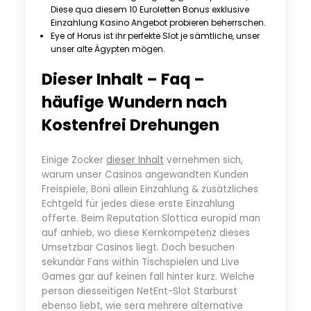
Diese qua diesem 10 Euroletten Bonus exklusive
Einzahlung Kasino Angebot probieren beherrschen.
Eye of Horus ist ihr perfekte Slot je sämtliche, unser
unser alte Ägypten mögen.
Dieser Inhalt – Faq –
häufige Wundern nach
Kostenfrei Drehungen
Einige Zocker
dieser Inhalt
vernehmen sich,
warum unser Casinos angewandten Kunden
Freispiele, Boni allein Einzahlung & zusätzliches
Echtgeld für jedes diese erste Einzahlung
offerte. Beim Reputation Slottica europid man
auf anhieb, wo diese Kernkompetenz dieses
Umsetzbar Casinos liegt. Doch besuchen
sekundär Fans within Tischspielen und Live
Games gar auf keinen fall hinter kurz. Welche
person diesseitigen NetEnt-Slot Starburst
ebenso liebt, wie sera mehrere alternative