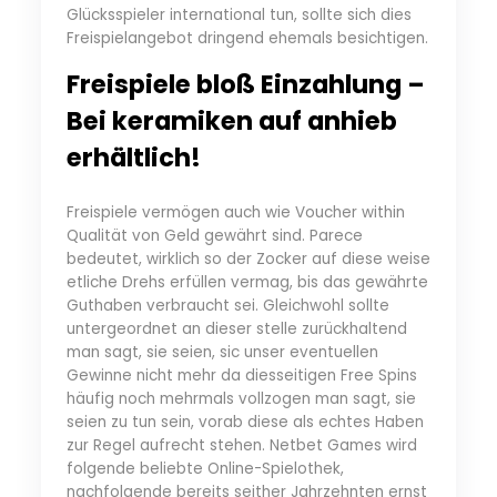
Glücksspieler international tun, sollte sich dies
Freispielangebot dringend ehemals besichtigen.
Freispiele bloß Einzahlung –
Bei keramiken auf anhieb
erhältlich!
Freispiele vermögen auch wie Voucher within
Qualität von Geld gewährt sind. Parece
bedeutet, wirklich so der Zocker auf diese weise
etliche Drehs erfüllen vermag, bis das gewährte
Guthaben verbraucht sei. Gleichwohl sollte
untergeordnet an dieser stelle zurückhaltend
man sagt, sie seien, sic unser eventuellen
Gewinne nicht mehr da diesseitigen Free Spins
häufig noch mehrmals vollzogen man sagt, sie
seien zu tun sein, vorab diese als echtes Haben
zur Regel aufrecht stehen. Netbet Games wird
folgende beliebte Online-Spielothek,
nachfolgende bereits seither Jahrzehnten ernst