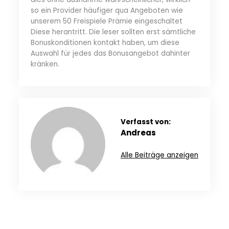
so ein Provider häufiger qua Angeboten wie
unserem 50 Freispiele Prämie eingeschaltet
Diese herantritt. Die leser sollten erst sämtliche
Bonuskonditionen kontakt haben, um diese
Auswahl für jedes das Bonusangebot dahinter
kränken.
Verfasst von:
Andreas
Alle Beiträge anzeigen