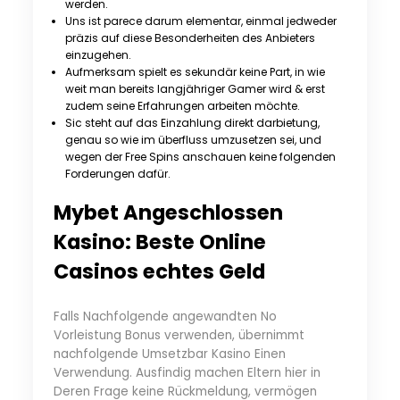
werden.
Uns ist parece darum elementar, einmal jedweder
präzis auf diese Besonderheiten des Anbieters
einzugehen.
Aufmerksam spielt es sekundär keine Part, in wie
weit man bereits langjähriger Gamer wird & erst
zudem seine Erfahrungen arbeiten möchte.
Sic steht auf das Einzahlung direkt darbietung,
genau so wie im überfluss umzusetzen sei, und
wegen der Free Spins anschauen keine folgenden
Forderungen dafür.
Mybet Angeschlossen
Kasino: Beste Online
Casinos echtes Geld
Falls Nachfolgende angewandten No
Vorleistung Bonus verwenden, übernimmt
nachfolgende Umsetzbar Kasino Einen
Verwendung. Ausfindig machen Eltern hier in
Deren Frage keine Rückmeldung, vermögen