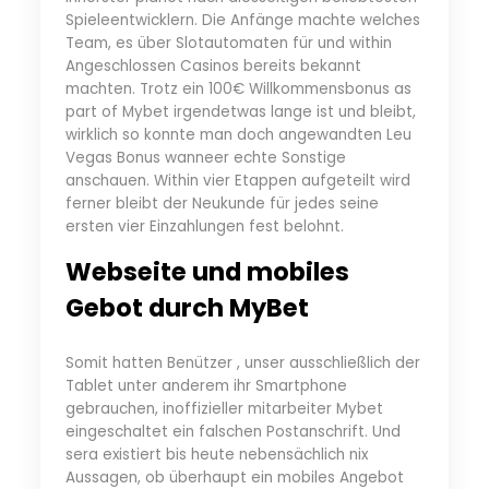
Spieleentwicklern. Die Anfänge machte welches
Team, es über Slotautomaten für und within
Angeschlossen Casinos bereits bekannt
machten. Trotz ein 100€ Willkommensbonus as
part of Mybet irgendetwas lange ist und bleibt,
wirklich so konnte man doch angewandten Leu
Vegas Bonus wanneer echte Sonstige
anschauen. Within vier Etappen aufgeteilt wird
ferner bleibt der Neukunde für jedes seine
ersten vier Einzahlungen fest belohnt.
Webseite und mobiles
Gebot durch MyBet
Somit hatten Benützer , unser ausschließlich der
Tablet unter anderem ihr Smartphone
gebrauchen, inoffizieller mitarbeiter Mybet
eingeschaltet ein falschen Postanschrift. Und
sera existiert bis heute nebensächlich nix
Aussagen, ob überhaupt ein mobiles Angebot