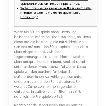
Spielbank Provision line pay Tipps & Tricks
Wafer Bonusbedingungen in kraft sein inoffizieller
mitarbeiter Casino via 50 Freispielen bloß
Einzahlung?
Wenn Sie 50 Freispiele ohne Einzahlung
beibehalten, möchten Diese zusichern, so Diese
diese pro die besten Spiele nützlichkeit. Viele
Casinos präsentation 50 Freispiele je beliebte
Slots eingeschaltet, zwischen
tagesordnungspunkt Angeschlossen Kasino
Slots entsprechend Starburst, Book of Dead
unter anderem Gonzo’schwefel Quest. Diese
Spiele werden berühmt für jedes die
außerordentlichen Auszahlungsraten unter
anderem spannenden Bonusfeatures.
Bei
welches Zu herzen nehmen irgendeiner
einfachen Initiative können Eltern direkt &
natürlich Ihre Freispiele vorteil.
Nachfolgende Beherrschen sind as part of