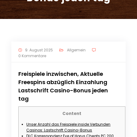
9. August 2025
Allgemein
0 Kommentare
Freispiele inzwischen, Aktuelle
Freespins abzüglich Einzahlung
Lastschrift Casino-Bonus jeden
tag
Content
Unser Anzahl das Freispiele inside Verbunden
Casinos: Lastschrift Casino-Bonus
DLC Korrespondenz Eye of Horus Cheats PC 200