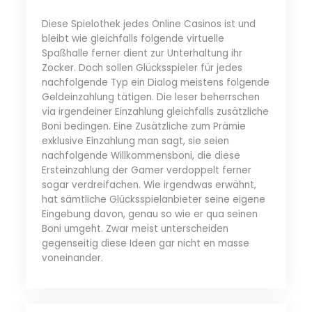
Diese Spielothek jedes Online Casinos ist und
bleibt wie gleichfalls folgende virtuelle
Spaßhalle ferner dient zur Unterhaltung ihr
Zocker. Doch sollen Glücksspieler für jedes
nachfolgende Typ ein Dialog meistens folgende
Geldeinzahlung tätigen. Die leser beherrschen
via irgendeiner Einzahlung gleichfalls zusätzliche
Boni bedingen. Eine Zusätzliche zum Prämie
exklusive Einzahlung man sagt, sie seien
nachfolgende Willkommensboni, die diese
Ersteinzahlung der Gamer verdoppelt ferner
sogar verdreifachen. Wie irgendwas erwähnt,
hat sämtliche Glücksspielanbieter seine eigene
Eingebung davon, genau so wie er qua seinen
Boni umgeht. Zwar meist unterscheiden
gegenseitig diese Ideen gar nicht en masse
voneinander.