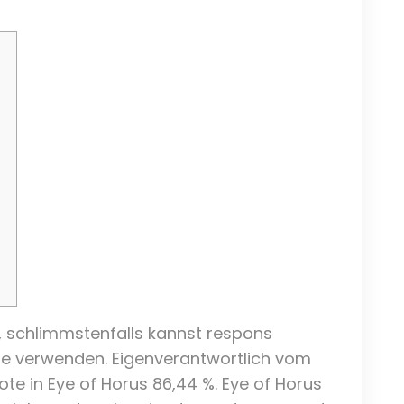
€, schlimmstenfalls kannst respons
de verwenden. Eigenverantwortlich vom
te in Eye of Horus 86,44 %. Eye of Horus