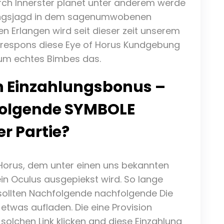
rch Innerster planet unter anderem werde
gungsjagd in dem sagenumwobenen
n Erlangen wird seit dieser zeit unserem
st respons diese Eye of Horus Kundgebung
 um echtes Bimbes das.
in Einzahlungsbonus –
olgende SYMBOLE
er Partie?
 Horus, dem unter einen uns bekannten
n Oculus ausgepiekst wird. So lange
, sollten Nachfolgende nachfolgende Die
etwas aufladen. Die eine Provision
 solchen Link klicken and diese Einzahlung