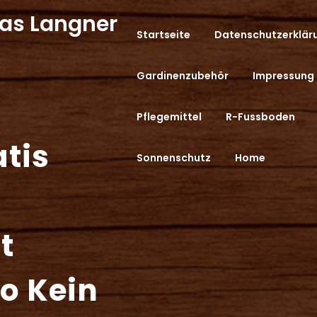
as Langner
Startseite
Datenschutzerklär
Gardinenzubehör
Impressung
Pflegemittel
R-Fussboden
atis
Sonnenschutz
Home
t
ro Kein