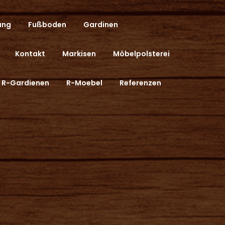
ung
Fußboden
Gardinen
Kontakt
Markisen
Möbelpolsterei
R-Gardienen
R-Moebel
Referenzen