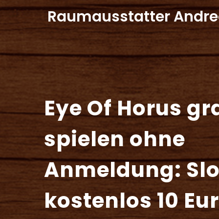
Zum
Raumausstatter Andre
Inhalt
springen
Eye Of Horus gr
spielen ohne
Anmeldung: Slo
kostenlos 10 Eu