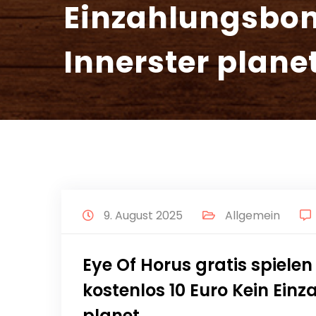
Einzahlungsbon
Innerster plane
9. August 2025
Allgemein
Eye Of Horus gratis spiele
kostenlos 10 Euro Kein Ein
planet