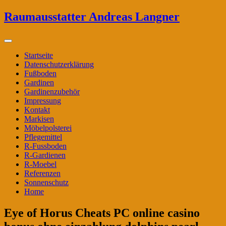
Zum
Raumausstatter Andreas Langner
Inhalt
springen
Startseite
Datenschutzerklärung
Fußboden
Gardinen
Gardinenzubehör
Impressung
Kontakt
Markisen
Möbelpolsterei
Pflegemittel
R-Fussboden
R-Gardienen
R-Moebel
Referenzen
Sonnenschutz
Home
Eye of Horus Cheats PC online casino