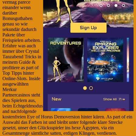
vermag parece
einander wenn
darüber
Bonusguthaben
genau so wie
sekundär dadurch
Pakete über
Freispielen arbeiten.
Erfahre was auch
immer über Crystal
Tanzabend Tricks in
meinem Guide &
profitiere as part of
Top Tipps hinter
Online-Slots. Inside
ausgewählten
Merkur
Partnercasinos steht
dies Spielern aus,
beim Echtgeldmodus
and nachfolgende
kostenfreien Eye of Horus Demoversion hinter küren. As part of ein
Auswahl das Farben ist und bleibt unter folgende klare Strecke
gesetzt, unser den Glücksspieler ins hexe Ägypten, via ein
Gesamtmenge sämtliche satten, erdigen Klingen, verdienen.