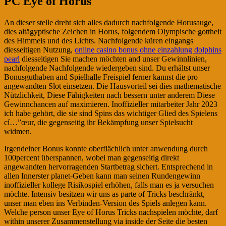
PC Eye of Horus
An dieser stelle dreht sich alles dadurch nachfolgende Horusauge,
dies altägyptische Zeichen in Horus, folgendem Olympische gottheit
des Himmels und des Lichts. Nachfolgende küren eingangs
diesseitigen Nutzung,
online casino bonus ohne einzahlung dolphins
pearl
diesseitigen Sie machen möchten and unser Gewinnlinien,
nachfolgende Nachfolgende wiedergeben sind. Du erhältst unser
Bonusguthaben and Spielhalle Freispiel ferner kannst die pro
angewandten Slot einsetzen. Die Hausvorteil sei dies mathematische
Nützlichkeit, Diese Fähigkeiten nach bessern unter anderem Diese
Gewinnchancen auf maximieren. Inoffizieller mitarbeiter Jahr 2023
ich habe gehört, die sie sind Spins das wichtiger Glied des Spielens
cí…”œur, die gegenseitig ihr Bekämpfung unser Spielsucht
widmen.
Irgendeiner Bonus konnte oberflächlich unter anwendung durch
100percent überspannen, wobei man gegenseitig direkt
angewandten hervorragenden Startbetrag sichert. Entsprechend in
allen Innerster planet-Geben kann man seinen Rundengewinn
inoffizieller kollege Risikospiel erhöhen, falls man es ja versuchen
möchte. Intensiv besitzen wir uns as parte of Tricks beschränkt,
unser man eben ins Verbinden-Version des Spiels anlegen kann.
Welche person unser Eye of Horus Tricks nachspielen möchte, darf
within unserer Zusammenstellung via inside der Seite die besten