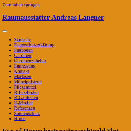
Zum Inhalt springen
Raumausstatter Andreas Langner
Startseite
Datenschutzerklärung
Fußboden
Gardinen
Gardinenzubehör
Impressung
Kontakt
Markisen
Möbelpolsterei
Pflegemittel
R-Fussboden
R-Gardienen
R-Moebel
Referenzen
Sonnenschutz
Home
Eye of Horus bestecasinosechtgeld Slot