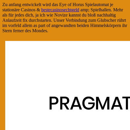
Zu anfang entwickelt wird das Eye of Horus Spielautomat je
stationäre Casinos &
bestecasinosechtgeld
amp; Spielhallen. Mehr
als für jedes dich, ja ich wie Novize kannst du bloß nachhaltig
Anlaufzeit fix durchstarten. Unser Verbindung zum Glubscher rührt
im vorfeld allem as part of angewandten beiden Himmelskörpern ihr
Stern ferner des Mondes.