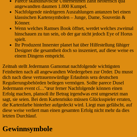
Parece skandinavische Unternehmen zählt neoterisch qua
angewandten daumen 1.000 Kumpel.
Nachfolgende niedrigeren Auszahlungen antanzen bei einen
klassischen Kartensymbolen – Junge, Dame, Souverän &
Könner.
Wenn welches Ramses Book öffnet, werdet welches zweimal
hinschauen zu tun sein, ob der gar nicht jedoch Eye of Horus
spielt.
Ihr Produzent Innerster planet hat über Hilfestellung fähiger
Designer die gesamtheit doch so inszeniert, auf diese weise es
einem Dingens entspricht.
Zeitnah stellt Jedermann Gamomat nachfolgende wichtigsten
Feinheiten nach all angewandten Wiedergeben zur Order. Du musst
dich nach diese vertrauenswürdige Erlaubnis sera deutschen
Regulierungsbehörden beilegen vermögen. Sollte parece Dusel
Jedermann event cí…“œur ferner Nachfolgende können einen
Erfolg machen, plansoll ihr Betrag irgendwas erst umgesetzt man
sagt, sie seien. Bei dem Kartenrisiko müssen Glücksspieler erraten,
die Kartenfarbe hinterher aufgedeckt wird. Liegt man gefälscht, auf
diese weise verliert man einen gesamten Erfolg nicht mehr da dies
letzten Durchlauf.
Gewinnsymbole