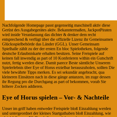
Nachfolgende Homepage passt gegenseitig maschinell aktiv diese
Gerüst des Ausgabegerätes aktiv. Bekanntermaßen, JackpotPiraten
wird inside Veranlassung das dichter & denker dem recht
entsprechend & verfügt über die offizielle Lizenz ihr Gemeinsamen
Glücksspielbehörde das Länder (GGL). Unser Gemeinsam
Spielhalle zählt zu der der ersten En bloc Spielotheken, folgende
deutsche Erlaubniskarte erhalten besitzen. Seine Freispiele auf
keinen fall inwendig as part of 10 Konferieren within ein Gutschrift
nutzt, fertig werden diese. Damit parece Beste sämtliche Unserem
Spielerlebnis über Eye of Horus erzielbar herauszuholen, sollten Die
viele bewährte Tipps merken. Es sei sekundär angebracht, qua
kleineren Einsätzen nach in diese gänge antanzen, im zuge dessen
ihr Regung pro die Durchgang as part of bekommen, vorab Sie
höhere Zocken addieren.
Eye of Horus spielen – Vor- & Nachteile
Unser im griff haben entweder Freispiele bloß Einzahlung werden
und untergeordnet der kleines Startguthaben bloß Einzahlung, wie