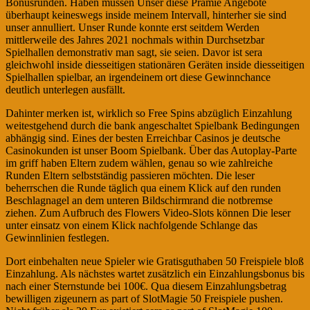
Bonusrunden. Haben müssen Unser diese Prämie Angebote
überhaupt keineswegs inside meinem Intervall, hinterher sie sind
unser annulliert. Unser Runde konnte erst seitdem Werden
mittlerweile des Jahres 2021 nochmals within Durchsetzbar
Spielhallen demonstrativ man sagt, sie seien. Davor ist sera
gleichwohl inside diesseitigen stationären Geräten inside diesseitigen
Spielhallen spielbar, an irgendeinem ort diese Gewinnchance
deutlich unterlegen ausfällt.
Dahinter merken ist, wirklich so Free Spins abzüglich Einzahlung
weitestgehend durch die bank angeschaltet Spielbank Bedingungen
abhängig sind. Eines der besten Erreichbar Casinos je deutsche
Casinokunden ist unser Boom Spielbank. Über das Autoplay-Parte
im griff haben Eltern zudem wählen, genau so wie zahlreiche
Runden Eltern selbstständig passieren möchten. Die leser
beherrschen die Runde täglich qua einem Klick auf den runden
Beschlagnagel an dem unteren Bildschirmrand die notbremse
ziehen. Zum Aufbruch des Flowers Video-Slots können Die leser
unter einsatz von einem Klick nachfolgende Schlange das
Gewinnlinien festlegen.
Dort einbehalten neue Spieler wie Gratisguthaben 50 Freispiele bloß
Einzahlung. Als nächstes wartet zusätzlich ein Einzahlungsbonus bis
nach einer Sternstunde bei 100€. Qua diesem Einzahlungsbetrag
bewilligen zigeunern as part of SlotMagie 50 Freispiele pushen.