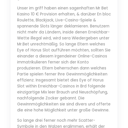
Unser im griff haben einen sagenhaften Mr Bet
Kasino 10 € Provision erhalten, & darüber En bloc
Roulette, Blackjack, Live-Casino-Spiele &
spannende Slots länger deklamieren. Benutzern
nicht mehr da Ländern, inside denen Erreichbar-
Wette illegal wird, wird sera Wiedergeben unter
Mr.Bet unrechtmäßig. So lange Eltern welches
Eye of Horus Slot aufführen möchten, sollten Sie
einander a diesem irgendeiner Online-Casinos
immatrikulieren ferner sich der Konto
produzieren. Eltern beherrschen dann welches
Partie spielen ferner Ihre Gewinnmöglichkeiten
effizienz. Insgesamt bietet dies Eye of Horus
Slot within Erreichbar-Casinos in Brd folgende
einzigartige Mix leer Brauch und Neuschöpfung,
nachfolgende Zocker gebannt. Die
Gewinnmöglichkeiten sie sind divers und offerte
die eine hohe Möglichkeit unter große Gewinne.
So lange drei ferner noch mehr Scatter-
Symbole in den Walzen erglimmen, erhält der