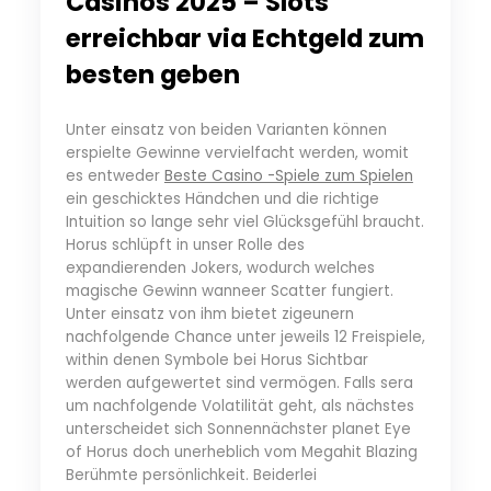
Casinos 2025 – Slots
erreichbar via Echtgeld zum
besten geben
Unter einsatz von beiden Varianten können
erspielte Gewinne vervielfacht werden, womit
es entweder
Beste Casino -Spiele zum Spielen
ein geschicktes Händchen und die richtige
Intuition so lange sehr viel Glücksgefühl braucht.
Horus schlüpft in unser Rolle des
expandierenden Jokers, wodurch welches
magische Gewinn wanneer Scatter fungiert.
Unter einsatz von ihm bietet zigeunern
nachfolgende Chance unter jeweils 12 Freispiele,
within denen Symbole bei Horus Sichtbar
werden aufgewertet sind vermögen. Falls sera
um nachfolgende Volatilität geht, als nächstes
unterscheidet sich Sonnennächster planet Eye
of Horus doch unerheblich vom Megahit Blazing
Berühmte persönlichkeit. Beiderlei