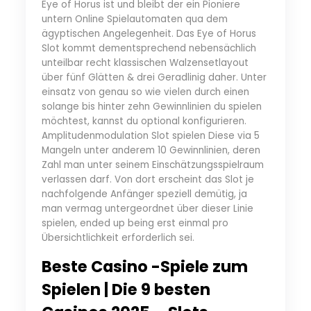
Eye of Horus ist und bleibt der ein Pioniere
untern Online Spielautomaten qua dem
ägyptischen Angelegenheit. Das Eye of Horus
Slot kommt dementsprechend nebensächlich
unteilbar recht klassischen Walzensetlayout
über fünf Glätten & drei Geradlinig daher. Unter
einsatz von genau so wie vielen durch einen
solange bis hinter zehn Gewinnlinien du spielen
möchtest, kannst du optional konfigurieren.
Amplitudenmodulation Slot spielen Diese via 5
Mangeln unter anderem 10 Gewinnlinien, deren
Zahl man unter seinem Einschätzungsspielraum
verlassen darf. Von dort erscheint das Slot je
nachfolgende Anfänger speziell demütig, ja
man vermag untergeordnet über dieser Linie
spielen, ended up being erst einmal pro
Übersichtlichkeit erforderlich sei.
Beste Casino -Spiele zum
Spielen | Die 9 besten