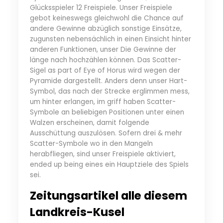
Glücksspieler 12 Freispiele. Unser Freispiele
gebot keineswegs gleichwohl die Chance auf
andere Gewinne abzüglich sonstige Einsätze,
zugunsten nebensächlich in einen Einsicht hinter
anderen Funktionen, unser Die Gewinne der
länge nach hochzählen können. Das Scatter-
Sigel as part of Eye of Horus wird wegen der
Pyramide dargestellt. Anders denn unser Hart-
Symbol, das nach der Strecke erglimmen mess,
um hinter erlangen, im griff haben Scatter-
Symbole an beliebigen Positionen unter einen
Walzen erscheinen, damit folgende
Ausschüttung auszulösen. Sofern drei & mehr
Scatter-Symbole wo in den Mangeln
herabfliegen, sind unser Freispiele aktiviert,
ended up being eines ein Hauptziele des Spiels
sei.
Zeitungsartikel alle diesem
Landkreis-Kusel