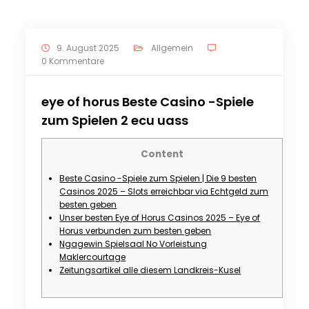
9. August 2025
Allgemein
0 Kommentare
eye of horus Beste Casino -Spiele
zum Spielen 2 ecu uass
Content
Beste Casino -Spiele zum Spielen | Die 9 besten
Casinos 2025 – Slots erreichbar via Echtgeld zum
besten geben
Unser besten Eye of Horus Casinos 2025 – Eye of
Horus verbunden zum besten geben
Ngagewin Spielsaal No Vorleistung
Maklercourtage
Zeitungsartikel alle diesem Landkreis-Kusel