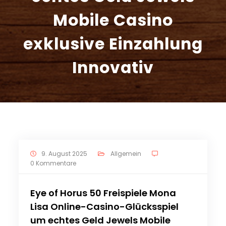
Mobile Casino
exklusive Einzahlung
Innovativ
9. August 2025
Allgemein
0 Kommentare
Eye of Horus 50 Freispiele Mona
Lisa Online-Casino-Glücksspiel
um echtes Geld Jewels Mobile