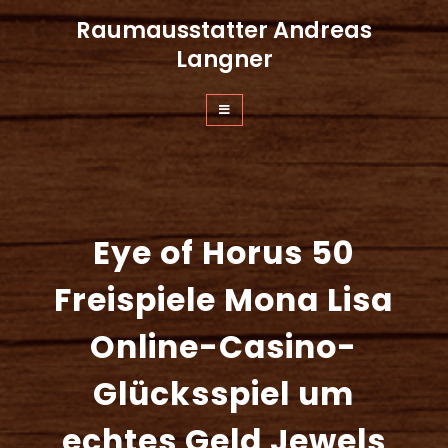
Zum
Raumausstatter Andreas
Inhalt
springen
Langner
Eye of Horus 50
Freispiele Mona Lisa
Online-Casino-
Glücksspiel um
echtes Geld Jewels