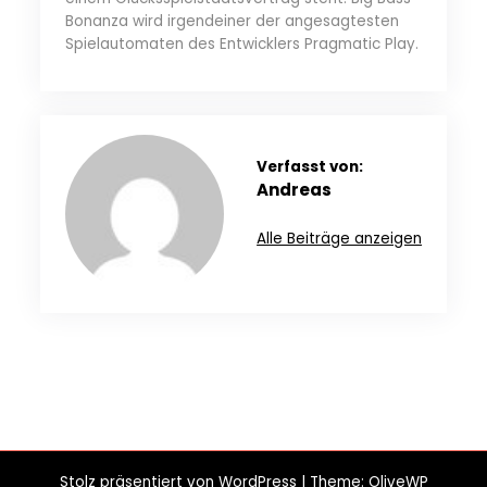
Bonanza wird irgendeiner der angesagtesten
Spielautomaten des Entwicklers Pragmatic Play.
Verfasst von:
Andreas
Alle Beiträge anzeigen
Stolz präsentiert von
WordPress
| Theme: OliveWP