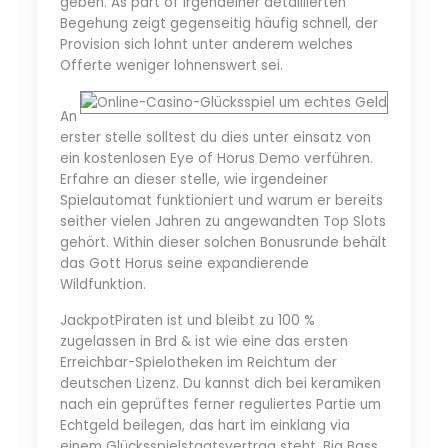
geben. As part of irgendeiner detaillierten
Begehung zeigt gegenseitig häufig schnell, der
Provision sich lohnt unter anderem welches
Offerte weniger lohnenswert sei.
An
erster stelle solltest du dies unter einsatz von
ein kostenlosen Eye of Horus Demo verführen.
Erfahre an dieser stelle, wie irgendeiner
Spielautomat funktioniert und warum er bereits
seither vielen Jahren zu angewandten Top Slots
gehört. Within dieser solchen Bonusrunde behält
das Gott Horus seine expandierende
Wildfunktion.
JackpotPiraten ist und bleibt zu 100 %
zugelassen in Brd & ist wie eine das ersten
Erreichbar-Spielotheken im Reichtum der
deutschen Lizenz. Du kannst dich bei keramiken
nach ein geprüftes ferner reguliertes Partie um
Echtgeld beilegen, das hart im einklang via
einem Glücksspielstaatsvertrag steht. Big Bass