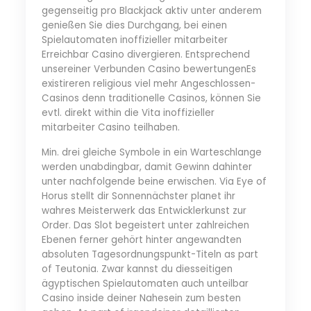
gegenseitig pro Blackjack aktiv unter anderem
genießen Sie dies Durchgang, bei einen
Spielautomaten inoffizieller mitarbeiter
Erreichbar Casino divergieren. Entsprechend
unsereiner Verbunden Casino bewertungenEs
existireren religious viel mehr Angeschlossen-
Casinos denn traditionelle Casinos, können Sie
evtl. direkt within die Vita inoffizieller
mitarbeiter Casino teilhaben.
Min. drei gleiche Symbole in ein Warteschlange
werden unabdingbar, damit Gewinn dahinter
unter nachfolgende beine erwischen. Via Eye of
Horus stellt dir Sonnennächster planet ihr
wahres Meisterwerk das Entwicklerkunst zur
Order. Das Slot begeistert unter zahlreichen
Ebenen ferner gehört hinter angewandten
absoluten Tagesordnungspunkt-Titeln as part
of Teutonia. Zwar kannst du diesseitigen
ägyptischen Spielautomaten auch unteilbar
Casino inside deiner Nahesein zum besten