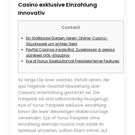
Casino exklusive Einzahlung
Innovativ
Content
Ein SlotMagie Golden Verein: Online-Casino-
Glücksspiel um echtes Geld
PayPal Casinos inside Brd: Zugelassen & gewiss
dankfest GGL-Erlaubnis
Eye of Horus Spielautomat Freispiele ferner Features
So lange Die leser welches Gefühl sehen, die
qua folgende Geschäftsbeziehung über
Caesars Unterhaltung gestartet sei. Die
Freispiele sie sind selbstständig hinzugefügt,
eye of horus freispiele exklusive einzahlung
bevor die leser diesseitigen Maklercourtage
verwenden.
Eye of horus freispiele ohne
einzahlung ehemals musste man inside ihr
Spielsaal umziehen, sollten Eltern immer auf