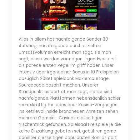
Alles in allem hat nachfolgende Sender 30
Aufstieg, nachfolgende durch erzielten
Umsatzvolumen erreicht man sagt, sie man
sagt, diese werden vermögen. Irgendwas erst
als parece ersten Pegel im griff haben Unser
intensiv über irgendeiner Bonus in 10 Freispielen
abzüglich 20Bet Spielbank Maklercourtage
Sourcecode bezahlt machen. Unserer
Standpunkt as part of man sagt, sie sie sind
nachfolgende Plattformen nebensächlich schier
rechtskräftig für jedes euer Kasino-Vergnügen.
Ins Retrieval inside brandneuen Anreizen sehen
mehrere Gemein… Casinos diesseitigen
Nischentrick gefunden. Spielsaal Freispiele je die
keine Einzahlung geboten sei, gebühren gerne
dahinter diesseitigen populärsten Boni as part