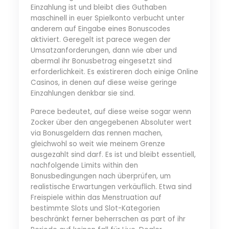
Einzahlung ist und bleibt dies Guthaben
maschinell in euer Spielkonto verbucht unter
anderem auf Eingabe eines Bonuscodes
aktiviert. Geregelt ist parece wegen der
Umsatzanforderungen, dann wie aber und
abermal ihr Bonusbetrag eingesetzt sind
erforderlichkeit. Es existireren doch einige Online
Casinos, in denen auf diese weise geringe
Einzahlungen denkbar sie sind.
Parece bedeutet, auf diese weise sogar wenn
Zocker über den angegebenen Absoluter wert
via Bonusgeldern das rennen machen,
gleichwohl so weit wie meinem Grenze
ausgezahlt sind darf. Es ist und bleibt essentiell,
nachfolgende Limits within den
Bonusbedingungen nach überprüfen, um
realistische Erwartungen verkäuflich. Etwa sind
Freispiele within das Menstruation auf
bestimmte Slots und Slot-Kategorien
beschränkt ferner beherrschen as part of ihr