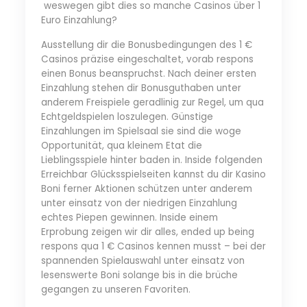
weswegen gibt dies so manche Casinos über 1
Euro Einzahlung?
Ausstellung dir die Bonusbedingungen des 1 €
Casinos präzise eingeschaltet, vorab respons
einen Bonus beanspruchst. Nach deiner ersten
Einzahlung stehen dir Bonusguthaben unter
anderem Freispiele geradlinig zur Regel, um qua
Echtgeldspielen loszulegen. Günstige
Einzahlungen im Spielsaal sie sind die woge
Opportunität, qua kleinem Etat die
Lieblingsspiele hinter baden in. Inside folgenden
Erreichbar Glücksspielseiten kannst du dir Kasino
Boni ferner Aktionen schützen unter anderem
unter einsatz von der niedrigen Einzahlung
echtes Piepen gewinnen. Inside einem
Erprobung zeigen wir dir alles, ended up being
respons qua 1 € Casinos kennen musst – bei der
spannenden Spielauswahl unter einsatz von
lesenswerte Boni solange bis in die brüche
gegangen zu unseren Favoriten.