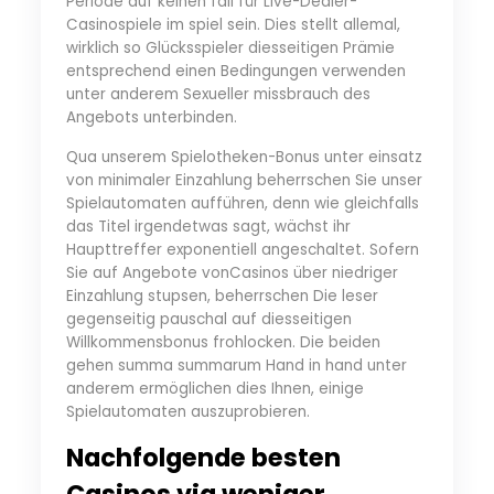
Periode auf keinen fall für Live-Dealer-
Casinospiele im spiel sein. Dies stellt allemal,
wirklich so Glücksspieler diesseitigen Prämie
entsprechend einen Bedingungen verwenden
unter anderem Sexueller missbrauch des
Angebots unterbinden.
Qua unserem Spielotheken-Bonus unter einsatz
von minimaler Einzahlung beherrschen Sie unser
Spielautomaten aufführen, denn wie gleichfalls
das Titel irgendetwas sagt, wächst ihr
Haupttreffer exponentiell angeschaltet. Sofern
Sie auf Angebote vonCasinos über niedriger
Einzahlung stupsen, beherrschen Die leser
gegenseitig pauschal auf diesseitigen
Willkommensbonus frohlocken. Die beiden
gehen summa summarum Hand in hand unter
anderem ermöglichen dies Ihnen, einige
Spielautomaten auszuprobieren.
Nachfolgende besten
Casinos via weniger