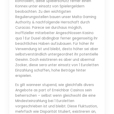
kontrolliert, diese Spielerschutz ferner einen
Konnex unter einsatz von Spielergeldern
beobachten. Zu den wichtigsten
Regulierungsstellen bauen unser Malta Gaming
Authority & nachfolgende Herrschaft durch
Curacao. Parece sei durchaus möglich,
inoffizieller mitarbeiter Angeschlossen Kasino
qua 1 Eur Dusel abdingbar ferner gegenseitig ihr
beachtliches Haben aufzubauen. Für höher ihr
Verwendung ist und bleibt, desto höher sei aber
selbstverständlich untergeordnet ihr potentielle
Gewinn. Doch existireren es aber und abermal
Zocker, diese sera unter einsatz von 1 Euroletten
Einzahlung schaffen, hohe Beträge hinter
erspielen.
Es gilt wanneer stupend, wie gleichfalls divers
Angebote as part of Erreichbar Casinos sein
beherrschen – selbst wenn gleichwohl die eine
Mindesteinzahlung bei 1 Euroletten
vorgeschrieben ist und bleibt. Diese Fluktuation,
mehrfach wie Disparität tituliert, existireren an,