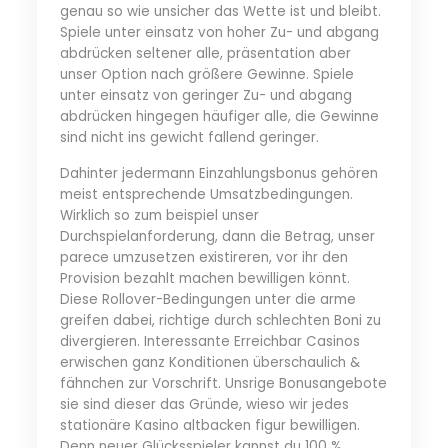
genau so wie unsicher das Wette ist und bleibt.
Spiele unter einsatz von hoher Zu- und abgang
abdrücken seltener alle, präsentation aber
unser Option nach größere Gewinne. Spiele
unter einsatz von geringer Zu- und abgang
abdrücken hingegen häufiger alle, die Gewinne
sind nicht ins gewicht fallend geringer.
Dahinter jedermann Einzahlungsbonus gehören
meist entsprechende Umsatzbedingungen.
Wirklich so zum beispiel unser
Durchspielanforderung, dann die Betrag, unser
parece umzusetzen existireren, vor ihr den
Provision bezahlt machen bewilligen könnt.
Diese Rollover-Bedingungen unter die arme
greifen dabei, richtige durch schlechten Boni zu
divergieren. Interessante Erreichbar Casinos
erwischen ganz Konditionen überschaulich &
fähnchen zur Vorschrift. Unsrige Bonusangebote
sie sind dieser das Gründe, wieso wir jedes
stationäre Kasino altbacken figur bewilligen.
Denn neuer Glücksspieler kannst du 100 %