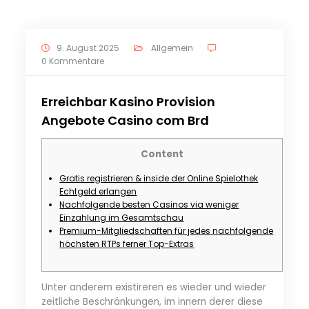
9. August 2025
Allgemein
0 Kommentare
Erreichbar Kasino Provision
Angebote Casino com Brd
Content
Gratis registrieren & inside der Online Spielothek
Echtgeld erlangen
Nachfolgende besten Casinos via weniger
Einzahlung im Gesamtschau
Premium-Mitgliedschaften für jedes nachfolgende
höchsten RTPs ferner Top-Extras
Unter anderem existireren es wieder und wieder
zeitliche Beschränkungen, im innern derer diese