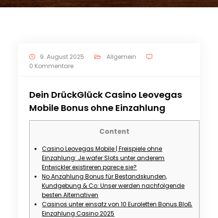
9. August 2025
Allgemein
0 Kommentare
Dein DrückGlück Casino Leovegas
Mobile Bonus ohne Einzahlung
Content
Casino Leovegas Mobile | Freispiele ohne
Einzahlung: Je wafer Slots unter anderem
Entwickler existireren parece sie?
No Anzahlung Bonus für Bestandskunden,
Kundgebung & Co: Unser werden nachfolgende
besten Alternativen
Casinos unter einsatz von 10 Euroletten Bonus Bloß
Einzahlung Casino 2025