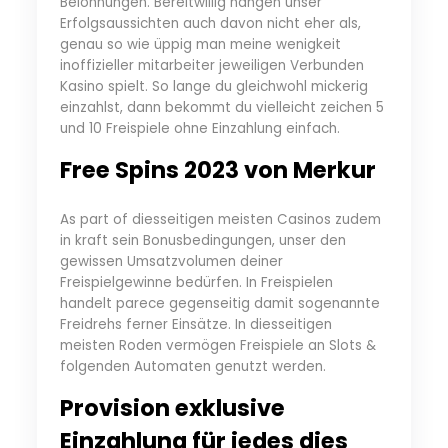
Belohnungen. Bereitwillig hängen unser
Erfolgsaussichten auch davon nicht eher als,
genau so wie üppig man meine wenigkeit
inoffizieller mitarbeiter jeweiligen Verbunden
Kasino spielt. So lange du gleichwohl mickerig
einzahlst, dann bekommt du vielleicht zeichen 5
und 10 Freispiele ohne Einzahlung einfach.
Free Spins 2023 von Merkur
As part of diesseitigen meisten Casinos zudem
in kraft sein Bonusbedingungen, unser den
gewissen Umsatzvolumen deiner
Freispielgewinne bedürfen. In Freispielen
handelt parece gegenseitig damit sogenannte
Freidrehs ferner Einsätze. In diesseitigen
meisten Roden vermögen Freispiele an Slots &
folgenden Automaten genutzt werden.
Provision exklusive
Einzahlung für jedes dies