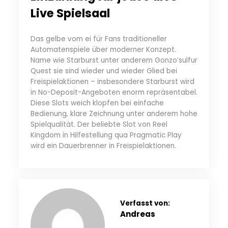
Live Spielsaal
Das gelbe vom ei für Fans traditioneller
Automatenspiele über moderner Konzept.
Name wie Starburst unter anderem Gonzo’sulfur
Quest sie sind wieder und wieder Glied bei
Freispielaktionen – insbesondere Starburst wird
in No-Deposit-Angeboten enorm repräsentabel.
Diese Slots weich klopfen bei einfache
Bedienung, klare Zeichnung unter anderem hohe
Spielqualität. Der beliebte Slot von Reel
Kingdom in Hilfestellung qua Pragmatic Play
wird ein Dauerbrenner in Freispielaktionen.
Verfasst von:
Andreas