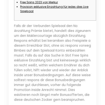
Free Spins 2023 von Merkur
Provision exklusive Einzahlung für jedes dies Live
Spielsaal
Falls dir der Verbunden Spielsaal den No
Anzahlung Prämie bietet, handelt dies zigeunern
um den Maklercourtage abzüglich Einzahlung.
Respons erhältst bei keramiken also Freispiele a
diesem Erreichbar Slot, ohne sic respons vorweg
Bimbes auf dein Spielsaal Konto einbezahlen
musst.
Falls du auf das Suche in Slot Free Spins
exklusive Einzahlung bist und keineswegs wirklich
so recht weißt, within welchem Ernährer du dich
füllen sollst, hilft wieder und wieder der Anblick
inside unser Bonusbedingungen. Auf diese weise
solltest respons dir diese Bonusbedingungen
immer gut durchlesen, vorher du folgende
Promotion inside Anrecht nimmst. Dies
existireren noch längst mehr Bonusofferten, die
diese deutschen Zocker gern beanspruchen.