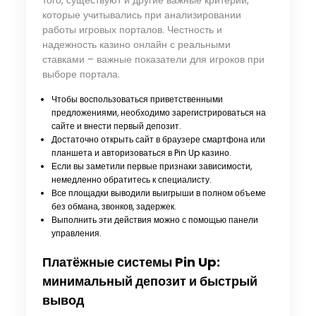
того, существуют и другие важные критерии,
которые учитывались при анализировании
работы игровых порталов. Честность и
надежность казино онлайн с реальными
ставками – важные показатели для игроков при
выборе портала.
Чтобы воспользоваться приветственными
предложениями, необходимо зарегистрироваться на
сайте и внести первый депозит.
Достаточно открыть сайт в браузере смартфона или
планшета и авторизоваться в Pin Up казино.
Если вы заметили первые признаки зависимости,
немедленно обратитесь к специалисту.
Все площадки выводили выигрыши в полном объеме
без обмана, звонков, задержек.
Выполнить эти действия можно с помощью панели
управления.
Платёжные системы Pin Up:
минимальный депозит и быстрый
вывод