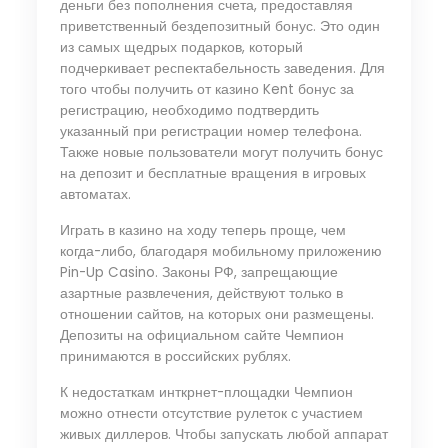
деньги без пополнения счета, предоставляя
приветственный бездепозитный бонус. Это один
из самых щедрых подарков, который
подчеркивает респектабельность заведения. Для
того чтобы получить от казино Kent бонус за
регистрацию, необходимо подтвердить
указанный при регистрации номер телефона.
Также новые пользователи могут получить бонус
на депозит и бесплатные вращения в игровых
автоматах.
Играть в казино на ходу теперь проще, чем
когда-либо, благодаря мобильному приложению
Pin-Up Casino. Законы РФ, запрещающие
азартные развлечения, действуют только в
отношении сайтов, на которых они размещены.
Депозиты на официальном сайте Чемпион
принимаются в российских рублях.
К недостаткам инткрнет-площадки Чемпион
можно отнести отсутствие рулеток с участием
живых диллеров. Чтобы запускать любой аппарат