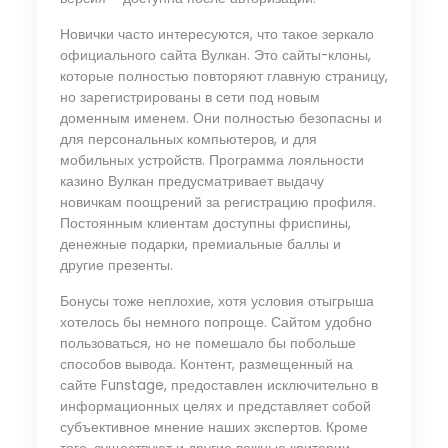
Новички часто интересуются, что такое зеркало
официального сайта Вулкан. Это сайты-клоны,
которые полностью повторяют главную страницу,
но зарегистрированы в сети под новым
доменным именем. Они полностью безопасны и
для персональных компьютеров, и для
мобильных устройств. Программа лояльности
казино Вулкан предусматривает выдачу
новичкам поощрений за регистрацию профиля.
Постоянным клиентам доступны фриспины,
денежные подарки, премиальные баллы и
другие презенты.
Бонусы тоже неплохие, хотя условия отыгрыша
хотелось бы немного попроще. Сайтом удобно
пользоваться, но не помешало бы побольше
способов вывода. Контент, размещенный на
сайте Funstage, предоставлен исключительно в
информационных целях и представляет собой
субъективное мнение наших экспертов. Кроме