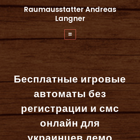
Zum
Raumausstatter Andreas
Inhalt
springen
Langner
Бесплатные игровые
автоматы без
регистрации и смс
онлайн для
украинцев демо