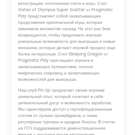
регистрации, пополнения счета и игры. Слот
Gates of Olympus Super Scatter от Pragmatic
Play представляет собой захватывающее
продолжение оригинальной игры, которая
завоевала множество наград. На этот раз Зевс
возвращается, чтобы предложить игрокам
уникальные возможности для выигрыша и новые
механики, которые делают игровой процесс еще
более интересным. Слот Sleeping Dragon от
Pragmatic Play приглашает игроков в
захватывающее путешествие, полное
мифических сокровищ и захватывающих
возможностей для выигрыша.
Наш клуб Pin Up предлагает своим игрокам
уникальный опыт, который сочетает в себе
увлекательный досуг и возможность заработка.
Мы гарантируем доступ к сертифицированным
слотам от лучших провайдеров, а также
регулярные турниры и щедрые бонусы. В слотах
на ГСЧ поддерживается демонстрационная
версия – доступна после авторизации.