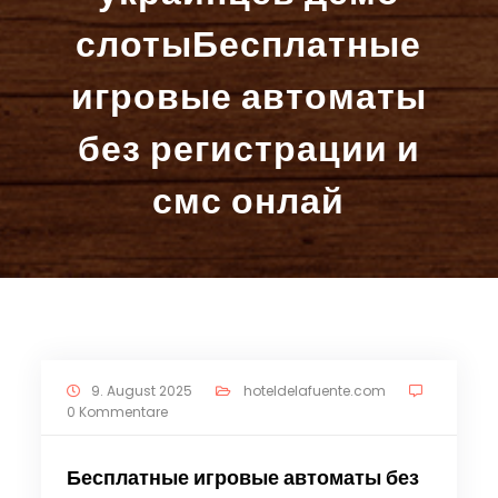
слотыБесплатные
игровые автоматы
без регистрации и
смс онлай
9. August 2025
hoteldelafuente.com
0 Kommentare
Бесплатные игровые автоматы без