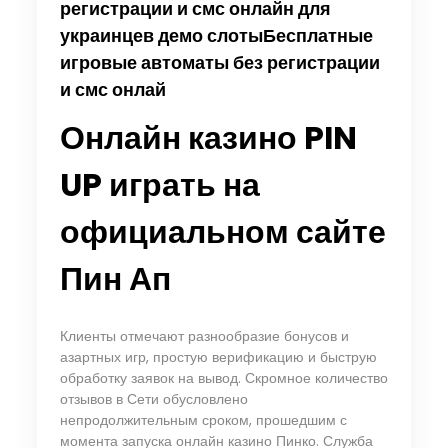
регистрации и смс онлайн для
украинцев демо слотыБесплатные
игровые автоматы без регистрации
и смс онлай
Онлайн казино PIN
UP играть на
официальном сайте
Пин Ап
Клиенты отмечают разнообразие бонусов и
азартных игр, простую верификацию и быструю
обработку заявок на вывод. Скромное количество
отзывов в Сети обусловлено
непродолжительным сроком, прошедшим с
момента запуска онлайн казино Пинко. Служба