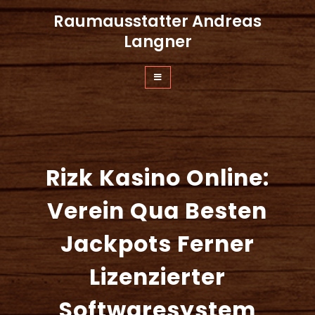
Zum
Raumausstatter Andreas
Inhalt
springen
Langner
Rizk Kasino Online:
Verein Qua Besten
Jackpots Ferner
Lizenzierter
Softwaresystem