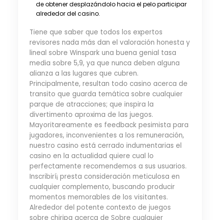
de obtener desplazándolo hacia el pelo participar
alrededor del casino.
Tiene que saber que todos los expertos
revisores nada más dan el valoración honesta y
lineal sobre Winspark una buena genial tasa
media sobre 5,9, ya que nunca deben alguna
alianza a las lugares que cubren.
Principalmente, resultan todo casino acerca de
transito que guarda temática sobre cualquier
parque de atracciones; que inspira la
divertimento aproxima de las juegos.
Mayoritareamente es feedback pesimista para
jugadores, inconvenientes a los remuneración,
nuestro casino está cerrado indumentarias el
casino en la actualidad quiere cual lo
perfectamente recomendemos a sus usuarios.
Inscribirí¡ presta consideración meticulosa en
cualquier complemento, buscando producir
momentos memorables de los visitantes.
Alrededor del potente contexto de juegos
sobre chiripa acerca de Sobre cualquier