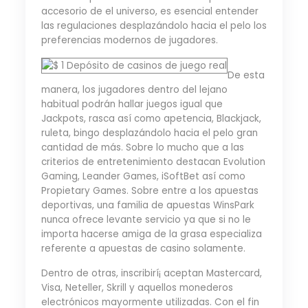
accesorio de el universo, es esencial entender
las regulaciones desplazándolo hacia el pelo los
preferencias modernos de jugadores.
De esta
manera, los jugadores dentro del lejano
habitual podrán hallar juegos igual que
Jackpots, rasca así­ como apetencia, Blackjack,
ruleta, bingo desplazándolo hacia el pelo gran
cantidad de más. Sobre lo mucho que a las
criterios de entretenimiento destacan Evolution
Gaming, Leander Games, iSoftBet así­ como
Propietary Games. Sobre entre a los apuestas
deportivas, una familia de apuestas WinsPark
nunca ofrece levante servicio ya que si no le
importa hacerse amiga de la grasa especializa
referente a apuestas de casino solamente.
Dentro de otras, inscribirí¡ aceptan Mastercard,
Visa, Neteller, Skrill y aquellos monederos
electrónicos mayormente utilizadas. Con el fin