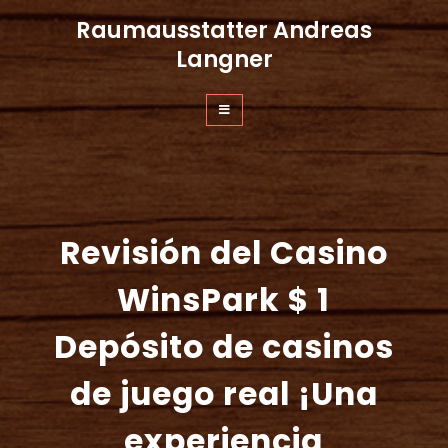
Zum
Raumausstatter Andreas
Inhalt
springen
Langner
Revisión del Casino
WinsPark $ 1
Depósito de casinos
de juego real ¡Una
experiencia