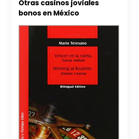
Otras casinos joviales
bonos en México