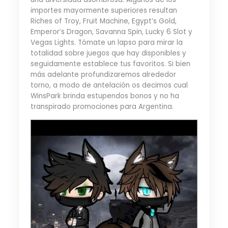
importes mayormente superiores resultan
Riches of Troy, Fruit Machine, Egypt’s Gold,
Emperor’s Dragon, Savanna Spin, Lucky 6 Slot y
Vegas Lights. Tómate un lapso para mirar la
totalidad sobre juegos que hay disponibles y
seguidamente establece tus favoritos. Si bien
más adelante profundizaremos alrededor
torno, a modo de antelación os decimos cual
WinsPark brinda estupendos bonos y no ha
transpirado promociones para Argentina.