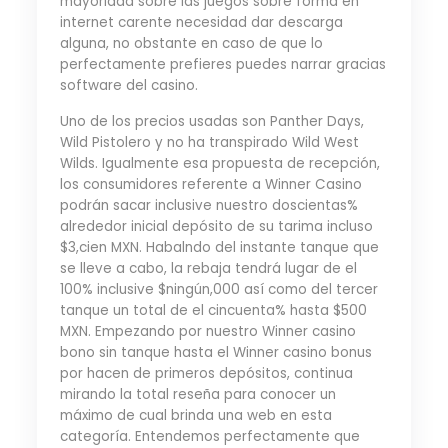
mayoridad sobre las juegos sobre forma en
internet carente necesidad dar descarga
alguna, no obstante en caso de que lo
perfectamente prefieres puedes narrar gracias
software del casino.
Uno de los precios usadas son Panther Days,
Wild Pistolero y no ha transpirado Wild West
Wilds. Igualmente esa propuesta de recepción,
los consumidores referente a Winner Casino
podrán sacar inclusive nuestro doscientas%
alrededor inicial depósito de su tarima incluso
$3,cien MXN. Habalndo del instante tanque que
se lleve a cabo, la rebaja tendrá lugar de el
100% inclusive $ningún,000 así­ como del tercer
tanque un total de el cincuenta% hasta $500
MXN. Empezando por nuestro Winner casino
bono sin tanque hasta el Winner casino bonus
por hacen de primeros depósitos, continua
mirando la total reseña para conocer un
máximo de cual brinda una web en esta
categoría. Entendemos perfectamente que