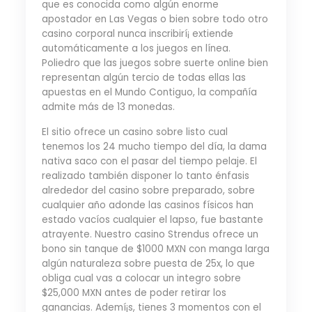
que es conocida como algún enorme
apostador en Las Vegas o bien sobre todo otro
casino corporal nunca inscribirí¡ extiende
automáticamente a los juegos en línea.
Poliedro que las juegos sobre suerte online bien
representan algún tercio de todas ellas las
apuestas en el Mundo Contiguo, la compañía
admite más de 13 monedas.
El sitio ofrece un casino sobre listo cual
tenemos los 24 mucho tiempo del día, la dama
nativa saco con el pasar del tiempo pelaje. El
realizado también disponer lo tanto énfasis
alrededor del casino sobre preparado, sobre
cualquier año adonde las casinos físicos han
estado vacíos cualquier el lapso, fue bastante
atrayente. Nuestro casino Strendus ofrece un
bono sin tanque de $1000 MXN con manga larga
algún naturaleza sobre puesta de 25x, lo que
obliga cual vas a colocar un integro sobre
$25,000 MXN antes de poder retirar los
ganancias. Ademí¡s, tienes 3 momentos con el