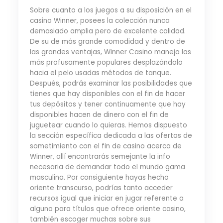
Sobre cuanto a los juegos a su disposición en el
casino Winner, posees la colección nunca
demasiado amplia pero de excelente calidad.
De su de más grande comodidad y dentro de
las grandes ventajas, Winner Casino maneja las
más profusamente populares desplazándolo
hacia el pelo usadas métodos de tanque.
Después, podrás examinar las posibilidades que
tienes que hay disponibles con el fin de hacer
tus depósitos y tener continuamente que hay
disponibles hacen de dinero con el fin de
juguetear cuando lo quieras. Hemos dispuesto
la sección específica dedicada a las ofertas de
sometimiento con el fin de casino acerca de
Winner, allí encontrarás semejante la info
necesaria de demandar todo el mundo gama
masculina. Por consiguiente hayas hecho
oriente transcurso, podrías tanto acceder
recursos igual que iniciar en jugar referente a
alguno para títulos que ofrece oriente casino,
también escoger muchas sobre sus