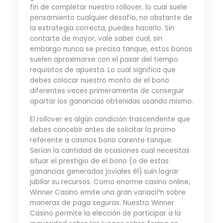
fin de completar nuestro rollover, lo cual suele
pensamiento cualquier desafío, no obstante de
la estrategia correcta, puedes hacerlo. Sin
contarte de mayor, vale saber cual, sin
embargo nunca se precisa tanque, estos bonos
suelen aproximarse con el pasar del tiempo
requisitos de apuesta. Lo cual significa que
debes colocar nuestro monto de el bono
diferentes veces primeramente de conseguir
apartar los ganancias obtenidas usando mismo.
El rollover es algún condición trascendente que
debes concebir antes de solicitar la promo
referente a casinos bono carente tanque.
Serían la cantidad de ocasiones cual necesitas
situar el prestigio de el bono (o de estas
ganancias generadas joviales él) suin lograr
jubilar su recursos. Como enorme casino online,
Winner Casino emite una gran variacií³n sobre
maneras de paga seguras. Nuestro Winner
Casino permite la elección de participar a la