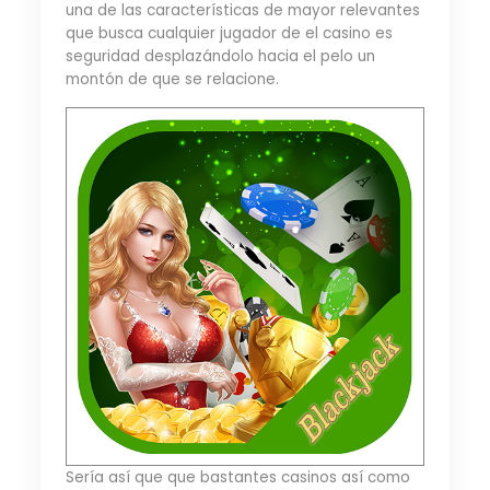
una de las características de mayor relevantes
que busca cualquier jugador de el casino es
seguridad desplazándolo hacia el pelo un
montón de que se relacione.
Serí­a así que que bastantes casinos así­ como