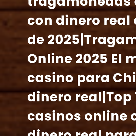
tragamonedas 
con dinero real 
de 2025|Traga
Online 2025 El 
casino para Chi
dinero real|Top 
casinos online 
dinero real par