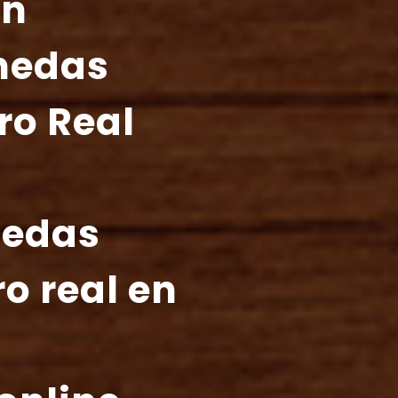
en
nedas
ro Real
nedas
o real en