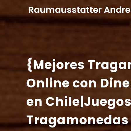
Zum
Raumausstatter Andre
Inhalt
springen
{Mejores Trag
Online con Dine
en Chile|Juego
Tragamonedas 