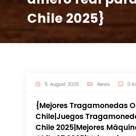
Chile 2025}
5. August 2025
News
0 
{Mejores Tragamonedas Onl
Chile|Juegos Tragamonedas
Chile 2025|Mejores Máqui