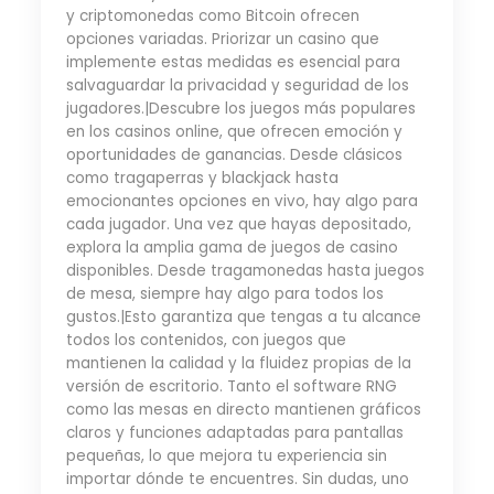
y criptomonedas como Bitcoin ofrecen
opciones variadas. Priorizar un casino que
implemente estas medidas es esencial para
salvaguardar la privacidad y seguridad de los
jugadores.|Descubre los juegos más populares
en los casinos online, que ofrecen emoción y
oportunidades de ganancias. Desde clásicos
como tragaperras y blackjack hasta
emocionantes opciones en vivo, hay algo para
cada jugador. Una vez que hayas depositado,
explora la amplia gama de juegos de casino
disponibles. Desde tragamonedas hasta juegos
de mesa, siempre hay algo para todos los
gustos.|Esto garantiza que tengas a tu alcance
todos los contenidos, con juegos que
mantienen la calidad y la fluidez propias de la
versión de escritorio. Tanto el software RNG
como las mesas en directo mantienen gráficos
claros y funciones adaptadas para pantallas
pequeñas, lo que mejora tu experiencia sin
importar dónde te encuentres. Sin dudas, uno