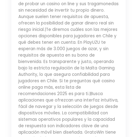
de probar un casino on line y sus tragamonedas
sin necesidad de invertir tu propio dinero.
Aunque suelen tener requisitos de apuesta,
ofrecen la posibilidad de ganar dinero real sin
riesgo inicial.|Te diremos cuáles son las mejores
opciones disponibles para jugadores en Chile y
qué debes tener en cuenta. En PlayUZU te
esperan más de 3.000 juegos de azar, y sin
requisitos de apuesta en su bono de
bienvenida. Es transparente y justo, operando
bajo la estricta regulación de la Malta Gaming
Authority, lo que asegura confiabilidad para
jugadores en Chile. Si te preguntas qué casino
online paga más, esta lista de
recomendaciones 2025 es para ti.|Busca
aplicaciones que ofrezcan una interfaz intuitiva,
fácil de navegar y la selección de juegos desde
dispositivos móviles. La compatibilidad con
sistemas operativos populares y la capacidad
de respuesta son indicadores clave de una
aplicación móvil bien diseñada. GratoWin tiene