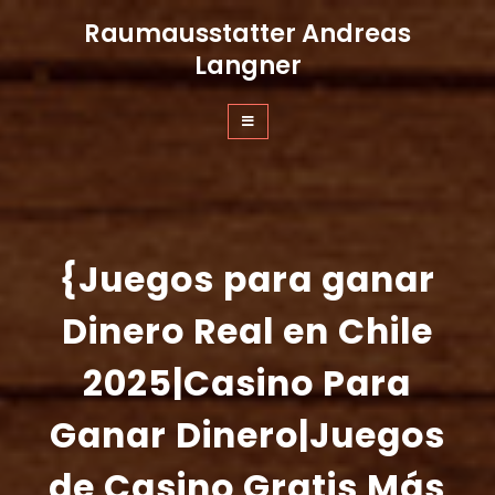
Zum
Raumausstatter Andreas
Inhalt
springen
Langner
{Juegos para ganar
Dinero Real en Chile
2025|Casino Para
Ganar Dinero|Juegos
de Casino Gratis Más