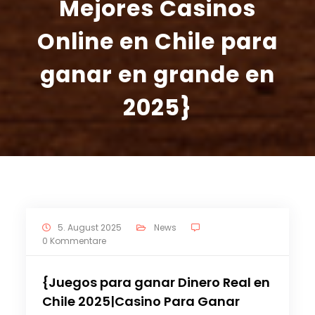
Mejores Casinos
Online en Chile para
ganar en grande en
2025}
5. August 2025
News
0 Kommentare
{Juegos para ganar Dinero Real en
Chile 2025|Casino Para Ganar