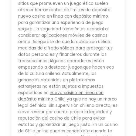
sitios que promueven un juego ético suelen
ofrecer herramientas de límites de depósito
nuevo casino en línea con depósito mínimo
para garantizar una experiencia de juego
segura. La seguridad también es esencial al
considerar aplicaciones móviles de casinos
online. Asegúrate de que la aplicación utilice
medidas de cifrado sólidas para proteger tus
datos personales y financieros durante las
transacciones.|Algunos operadores están
empezando a destacar juegos que hacen eco
de la cultura chilena. Actualmente, las
ganancias obtenidas en plataformas
extranjeras no están sujetas a impuestos
específicos en
nuevo casino en línea con
depósito mínimo
Chile, ya que no hay un marco
legal definido. Sin supervisión chilena directa, es
clave revisar por cuenta propia la legalidad y
reputación del casino de Chile para evitar
estafas y garantizar un juego justo. En un casino
de Chile online puedes conectarte cuando te