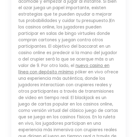
acomode y empezar a jugar al instante. Si bien
el azar juega un papel importante, existen
estrategias que te pueden ayudar a mejorar
tus probabilidades y cuidar tu presupuesto.|En
los casinos online, los jugadores pueden
participar en salas de bingo virtuales donde
compran cartones y juegan contra otros
participantes. El objetivo del baccarat en un
casino online es predecir si la mano del jugador
o del crupier será la que se acerque más a un
valor de 9. Por otro lado, el
nuevo casino en
línea con depósito mínimo
póker en vivo ofrece
una experiencia más auténtica, donde los
jugadores interactúan con crupieres reales y
otros participantes a través de transmisiones
de video en tiempo real. El blackjack es un
juego de cartas popular en los casinos online,
como versión virtual del clásico juego de cartas
que se juega en los casinos físicos. En la ruleta
en vivo, los jugadores participan en una
experiencia más inmersiva con crupieres reales
que dirigen el juego en tiempo real a través de