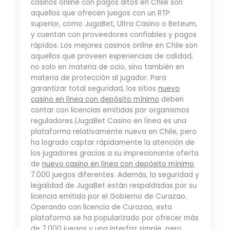
casinos online con pagos altos en Chile son
aquellos que ofrecen juegos con un RTP
superior, como JugaBet, Ultra Casino o Beteum,
y cuentan con proveedores confiables y pagos
rápidos. Los mejores casinos online en Chile son
aquellos que proveen experiencias de calidad,
no solo en materia de ocio, sino también en
materia de protección al jugador. Para
garantizar total seguridad, los sitios
nuevo
casino en línea con depósito mínimo
deben
contar con licencias emitidas por organismos
reguladores.|JugaBet Casino en línea es una
plataforma relativamente nueva en Chile, pero
ha logrado captar rápidamente la atención de
los jugadores gracias a su impresionante oferta
de
nuevo casino en línea con depósito mínimo
7.000 juegos diferentes. Además, la seguridad y
legalidad de JugaBet están respaldadas por su
licencia emitida por el Gobierno de Curazao.
Operando con licencia de Curazao, esta
plataforma se ha popularizado por ofrecer más
de 7.000 juegos y una interfaz simple, pero