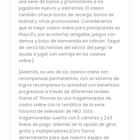
una serie de bonos y promociones a los
jugadores nuevos y existentes. El casino
también ofrece bonos de recarga, bonos de
lealtad y otras promociones. Consideramos
que el mejor casino online para principiantes es
PlayUZU, por su interfaz amigable, juegos con
demos y bono de bienvenida sin rollover. Seguir
de cerca las noticias del sector del juego te
ayuda a jugar con ventaja en los casinos
online.}
{Además, es uno de los casinos online con
recompensas permanentes, con un sistema de
logros recompensa tu actividad con beneficios
progresivos a través de diferentes niveles.
Game of Thrones es una tragamonedas de
casino online con la temática de la serie
favorita de televisión de HBO. Esta
tragamonedas cuenta con 5 carretes y 243
líneas de pago, además de la opción de giros
gratis y multiplicadores.|Otro factor
determinante para que nuestro equipo de