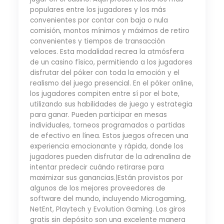
populares entre los jugadores y los más
convenientes por contar con baja o nula
comisión, montos mínimos y máximos de retiro
convenientes y tiempos de transacción
veloces. Esta modalidad recrea la atmósfera
de un casino físico, permitiendo a los jugadores
disfrutar del póker con toda la emoción y el
realismo del juego presencial. En el póker online,
los jugadores compiten entre sí por el bote,
utilizando sus habilidades de juego y estrategia
para ganar. Pueden participar en mesas
individuales, torneos programados o partidas
de efectivo en línea. Estos juegos ofrecen una
experiencia emocionante y rápida, donde los
jugadores pueden disfrutar de la adrenalina de
intentar predecir cuándo retirarse para
maximizar sus ganancias.|Están provistos por
algunos de los mejores proveedores de
software del mundo, incluyendo Microgaming,
NetEnt, Playtech y Evolution Gaming. Los giros
gratis sin depósito son una excelente manera