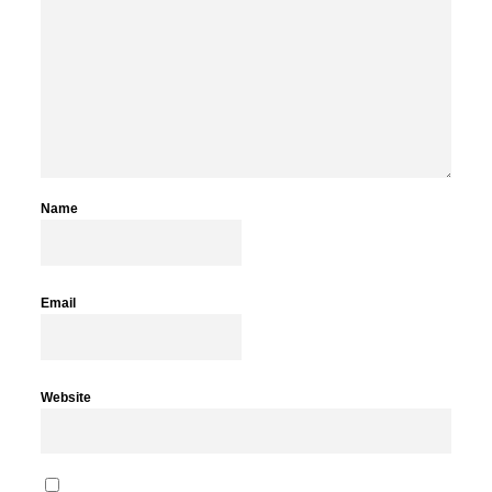
Name
Email
Website