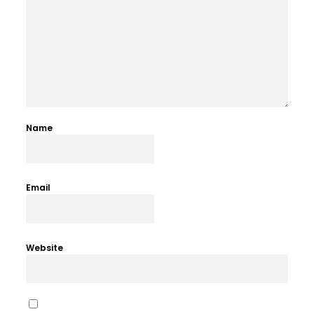
Name
Email
Website