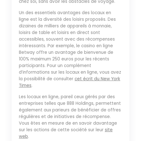
chez soi, sans avoir les obstacles de voyage.
Un des essentiels avantages des locaux en
ligne est la diversité des loisirs proposés. Des
dizaines de milliers de appareils à monnaie,
loisirs de table et loisirs en direct sont
accessibles, souvent avec des récompenses
intéressants. Par exemple, le casino en ligne
Betway offre un avantage de bienvenue de
100% maximum 250 euros pour les récents
participants. Pour un complément
d’informations sur les locaux en ligne, vous avez
la possibilité de consulter
cet écrit du New York
Times
.
Les locaux en ligne, pareil ceux gérés par des
entreprises telles que 888 Holdings, permettent
également aux parieurs de bénéficier de offres
régulières et de initiatives de récompense.
Vous êtes en mesure de en savoir davantage
sur les actions de cette société sur leur
site
web
.