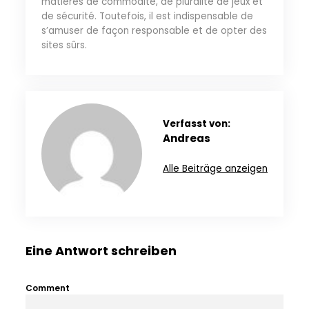
matières de commodité, de pluralité de jeux et
de sécurité. Toutefois, il est indispensable de
s’amuser de façon responsable et de opter des
sites sûrs.
Verfasst von:
Andreas
Alle Beiträge anzeigen
Eine Antwort schreiben
Comment