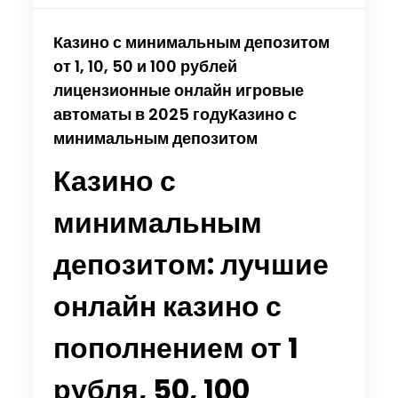
Казино с минимальным депозитом
от 1, 10, 50 и 100 рублей
лицензионные онлайн игровые
автоматы в 2025 годуКазино с
минимальным депозитом
Казино с
минимальным
депозитом: лучшие
онлайн казино с
пополнением от 1
рубля, 50, 100