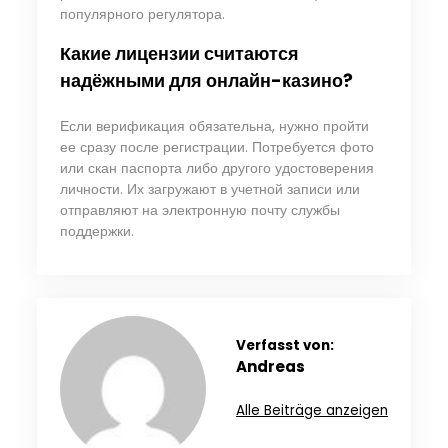
популярного регулятора.
Какие лицензии считаются
надёжными для онлайн-казино?
Если верификация обязательна, нужно пройти
ее сразу после регистрации. Потребуется фото
или скан паспорта либо другого удостоверения
личности. Их загружают в учетной записи или
отправляют на электронную почту службы
поддержки.
Verfasst von:
Andreas
Alle Beiträge anzeigen