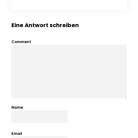
Eine Antwort schreiben
Comment
Name
Email