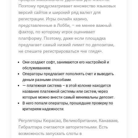
Поэтому предусматривает множество языковых
версий сайтов и широкий ряд валют для
регистрации. Игры онлайн казино,
представленные в Лобби, – не менее важный
фактор, по которому игрок оценивает
платформу. Поэтому, даже если площадка
предлагает самый низкий лимит по депозитам,
не спешите регистрироваться «не глядя».
Они создают софт, занимаются его настройкой и
обслуживанием.
Операторы предлагают пополнять счет и выводить
деньги разными способами.
— платежная система – в этой колонке находится
название платежной системы или систем, через
которые можно внести самый минимальны депозит.
В него попали операторы, прошедшие проверку по
критериям надежности.
Регуляторы Кюрасао, Великобритании, Канаваке,
Гибралтара считаются авторитетными. Есть
возможность запускать слоты в