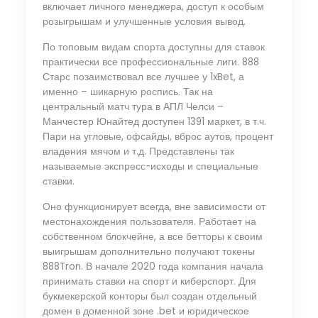
включает личного менеджера, доступ к особым
розыгрышам и улучшенные условия вывод.
По топовым видам спорта доступны для ставок
практически все профессиональные лиги. 888
Старс позаимствовал все лучшее у 1xBet, а
именно – шикарную роспись. Так на
центральный матч тура в АПЛ Челси –
Манчестер Юнайтед доступен 1391 маркет, в т.ч.
Пари на угловые, офсайды, вброс аутов, процент
владения мячом и т.д. Представлены так
называемые экспресс-исходы и специальные
ставки.
Оно функционирует всегда, вне зависимости от
местонахождения пользователя. Работает на
собственном блокчейне, а все бетторы к своим
выигрышам дополнительно получают токены
888Tron. В начале 2020 года компания начала
принимать ставки на спорт и киберспорт. Для
букмекерской конторы был создан отдельный
домен в доменной зоне .bet и юридическое