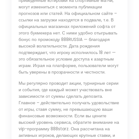
приведенные котировки на спортивные матчи,
могут измениться с момента публикации
прогнозов или статей. На официальном сайте –
ссылки на загрузки находятся в подвале, т.е. В
официальных магазинах приложений софта от
этого букмекера нет. С ними удобно отыгрывать
бонус по промокоду 888RUSSIA — благодаря
высокой волатильности. Дата рождения
подтверждает, что игроку исполнилось 18 лет —
это обязательное условие доступа к азартным
играм. Играя на платформе, пользователи могут
быть уверены в прозрачности и честности.
Мы регулярно проводит акции, турнирные серии
и события, где каждый может участвовать вне
зависимости от суммы сделать депозита.
Главное – действительно получать удовольствие
от игры, ставя сумму, не превышающую ваши
финансовые возможности. Если вы цените
высокий уровень сервиса, обратите внимание на
vip-программу 888starz. Она рассчитана на
активных игроков, делающих крупные ставки, и