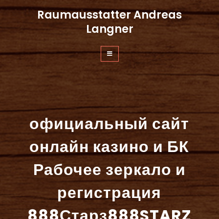
Zum
Raumausstatter Andreas
Inhalt
springen
Langner
официальный сайт
онлайн казино и БК
Рабочее зеркало и
регистрация
888Старз888STARZ