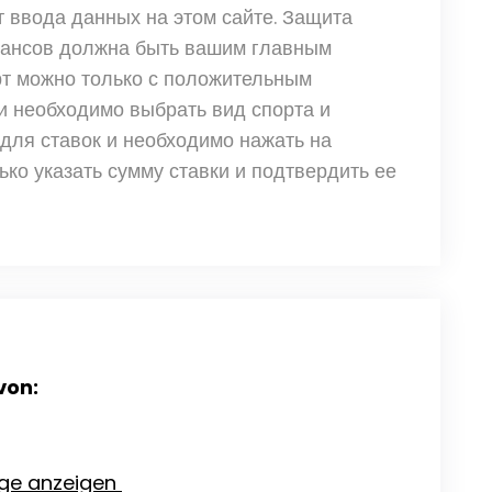
 ввода данных на этом сайте. Защита
ансов должна быть вашим главным
рт можно только с положительным
и необходимо выбрать вид спорта и
 для ставок и необходимо нажать на
ко указать сумму ставки и подтвердить ее
von:
räge anzeigen