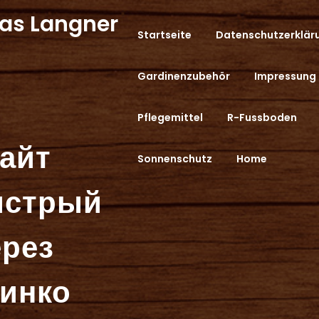
as Langner
Startseite
Datenschutzerklär
Gardinenzubehör
Impressung
Pflegemittel
R-Fussboden
айт
Sonnenschutz
Home
ыстрый
ерез
пинко