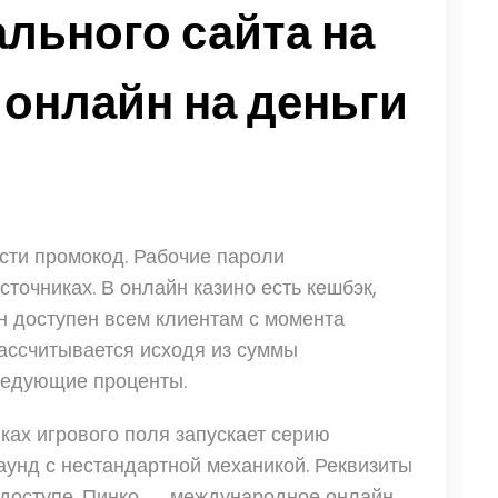
льного сайта на
 онлайн на деньги
сти промокод. Рабочие пароли
точниках. В онлайн казино есть кешбэк,
 доступен всем клиентам с момента
рассчитывается исходя из суммы
ледующие проценты.
ках игрового поля запускает серию
унд с нестандартной механикой. Реквизиты
 доступе. Пинко ― международное онлайн