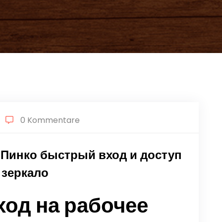
0 Kommentare
Пинко быстрый вход и доступ
 зеркало
ход на рабочее