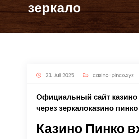
зеркало
23. Juli 2025
casino-pinco.xyz
Официальный сайт казино 
через зеркалоказино пинко
Казино Пинко в