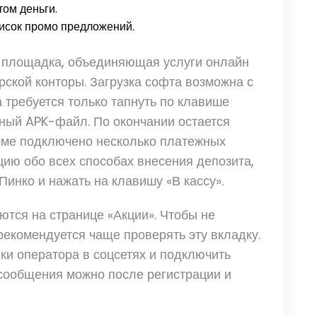
том деньги.
исок промо предложений.
я площадка, объединяющая услуги онлайн
рской конторы. Загрузка софта возможна с
 требуется только тапнуть по клавише
анный APK-файл. По окончании остается
орме подключено несколько платежных
цию обо всех способах внесения депозита,
Пинко и нажать на клавишу «В кассу».
тся на странице «Акции». Чтобы не
рекомендуется чаще проверять эту вкладку.
ки оператора в соцсетях и подключить
сообщения можно после регистрации и