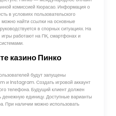
анной комиссией Кюрасао. Информация о
сть в условиях пользовательского
е можно найти ссылки на основные
руководствуется в спорных ситуациях. На
 игры работают на ПК, смартфонах и
системами.
йте казино Пинко
ользователей будут запущены
 и Instagram. Создать игровой аккаунт
ого телефона. Будущий клиент должен
ь денежную единицу. Доступные варианты
ира. При наличии можно использовать