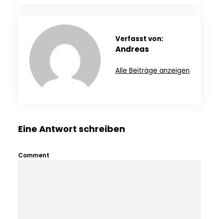
Verfasst von:
Andreas
Alle Beiträge anzeigen
Eine Antwort schreiben
Comment