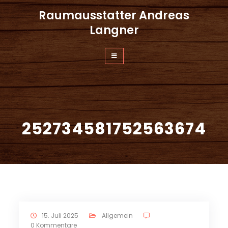
Zum
Raumausstatter Andreas
Inhalt
springen
Langner
252734581752563674
15. Juli 2025
Allgemein
0 Kommentare