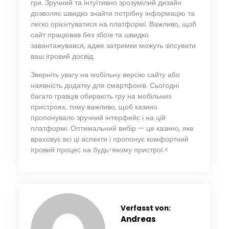
гри. Зручний та інтуїтивно зрозумілий дизайн
дозволяє швидко знайти потрібну інформацію та
легко орієнтуватися на платформі. Важливо, щоб
сайт працював без збоїв та швидко
завантажувався, адже затримки можуть зіпсувати
ваш ігровий досвід.
Зверніть увагу на мобільну версію сайту або
наявність додатку для смартфонів. Сьогодні
багато гравців обирають гру на мобільних
пристроях, тому важливо, щоб казино
пропонувало зручний інтерфейс і на цій
платформі. Оптимальний вибір — це казино, яке
враховує всі ці аспекти і пропонує комфортний
ігровий процес на будь-якому пристрої.<
Verfasst von:
Andreas