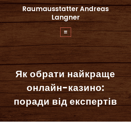
Zum
Raumausstatter Andreas
Inhalt
springen
Langner
Як обрати найкраще
онлайн-казино:
поради від експертів