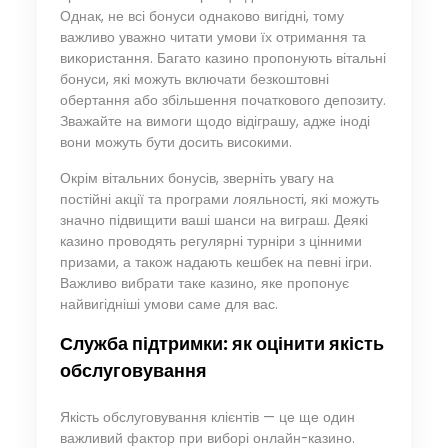
Однак, не всі бонуси однаково вигідні, тому
важливо уважно читати умови їх отримання та
використання. Багато казино пропонують вітальні
бонуси, які можуть включати безкоштовні
обертання або збільшення початкового депозиту.
Зважайте на вимоги щодо відіграшу, адже іноді
вони можуть бути досить високими.
Окрім вітальних бонусів, зверніть увагу на
постійні акції та програми лояльності, які можуть
значно підвищити ваші шанси на виграш. Деякі
казино проводять регулярні турніри з цінними
призами, а також надають кешбек на певні ігри.
Важливо вибрати таке казино, яке пропонує
найвигідніші умови саме для вас.
Служба підтримки: як оцінити якість
обслуговування
Якість обслуговування клієнтів — це ще один
важливий фактор при виборі онлайн-казино.