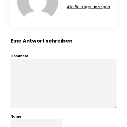
Alle Beiträge anzeigen
Eine Antwort schreiben
Comment
Name