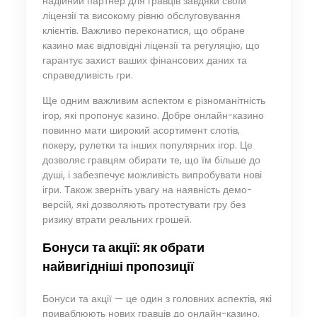
надійний партнер для гравців завдяки своїй
ліцензії та високому рівню обслуговування
клієнтів. Важливо переконатися, що обране
казино має відповідні ліцензії та регуляцію, що
гарантує захист ваших фінансових даних та
справедливість гри.
Ще одним важливим аспектом є різноманітність
ігор, які пропонує казино. Добре онлайн-казино
повинно мати широкий асортимент слотів,
покеру, рулетки та інших популярних ігор. Це
дозволяє гравцям обирати те, що їм більше до
душі, і забезпечує можливість випробувати нові
ігри. Також зверніть увагу на наявність демо-
версій, які дозволяють протестувати гру без
ризику втрати реальних грошей.
Бонуси та акції: як обрати
найвигідніші пропозиції
Бонуси та акції — це один з головних аспектів, які
приваблюють нових гравців до онлайн-казино.