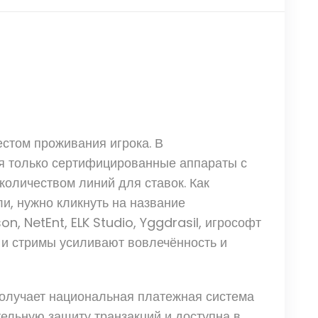
естом проживания игрока. В
я только сертифицированные аппараты с
оличеством линий для ставок. Как
и, нужно кликнуть на название
n, NetEnt, ELK Studio, Yggdrasil, игрософт
ы и стримы усиливают вовлечённость и
олучает национальная платежная система
ельную защиту транзакций и доступна в