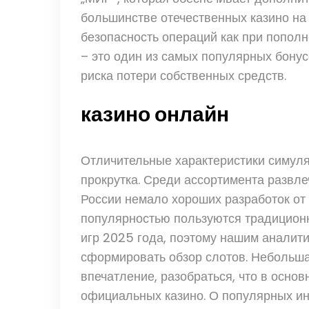
большинстве отечественных казино на 
безопасность операций как при пополн
– это один из самых популярных бону
риска потери собственных средств.
казино онлайн
Отличительные характеристики симул
прокрутка. Среди ассортимента развле
России немало хороших разработок от
популярностью пользуются традиционн
игр 2025 года, поэтому нашим аналит
сформировать обзор слотов. Небольша
впечатление, разобраться, что в осно
официальных казино. О популярных ин