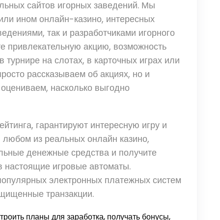
льных сайтов игорных заведений. Мы
 или ином онлайн-казино, интересных
ведениями, так и разработчиками игорного
те привлекательную акцию, возможность
 турнире на слотах, в карточных играх или
просто рассказываем об акциях, но и
 оцениваем, насколько выгодно
йтинга, гарантируют интересную игру и
в любом из реальных онлайн казино,
льные денежные средства и получите
в настоящие игровые автоматы.
 популярных электронных платежных систем
ащищенные транзакции.
троить планы для заработка, получать бонусы,