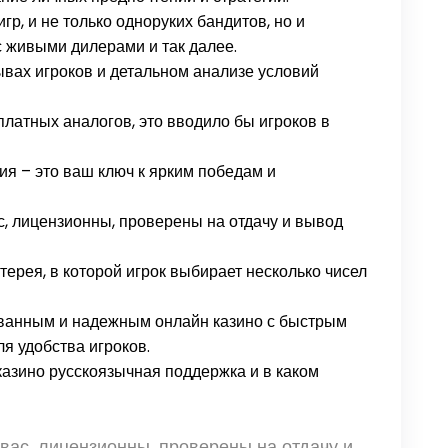
гр, и не только одноруких бандитов, но и
с живыми дилерами и так далее.
вах игроков и детальном анализе условий
платных аналогов, это вводило бы игроков в
я – это ваш ключ к ярким победам и
с, лицензионны, проверены на отдачу и вывод
терея, в которой игрок выбирает несколько чисел
ванным и надежным онлайн казино с быстрым
я удобства игроков.
казино русскоязычная поддержка и в каком
вас, лицензионны, проверены на отдачу и