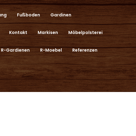
ung
Fußboden
Gardinen
Kontakt
Markisen
Möbelpolsterei
R-Gardienen
R-Moebel
Referenzen