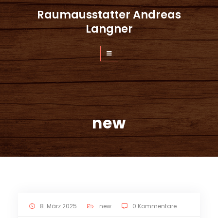
Zum
Raumausstatter Andreas
Inhalt
springen
Langner
new
8. März 2025
new
0 Kommentare