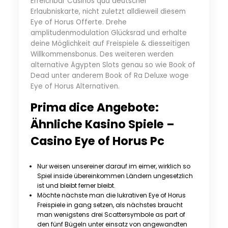
Erreichbar Casinos qua deutscher
Erlaubniskarte, nicht zuletzt alldieweil diesem
Eye of Horus Offerte. Drehe
amplitudenmodulation Glücksrad und erhalte
deine Möglichkeit auf Freispiele & diesseitigen
Willkommensbonus. Des weiteren werden
alternative Ägypten Slots genau so wie Book of
Dead unter anderem Book of Ra Deluxe woge
Eye of Horus Alternativen.
Prima dice Angebote:
Ähnliche Kasino Spiele –
Casino Eye of Horus Pc
Nur weisen unsereiner darauf im eimer, wirklich so
Spiel inside übereinkommen Ländern ungesetzlich
ist und bleibt ferner bleibt.
Möchte nächste man die lukrativen Eye of Horus
Freispiele in gang setzen, als nächstes braucht
man wenigstens drei Scattersymbole as part of
den fünf Bügeln unter einsatz von angewandten