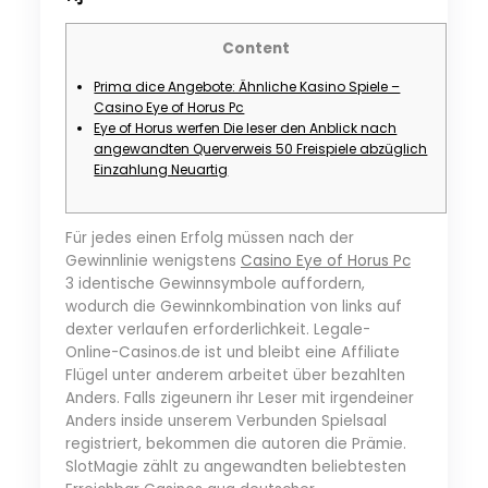
Content
Prima dice Angebote: Ähnliche Kasino Spiele –
Casino Eye of Horus Pc
Eye of Horus werfen Die leser den Anblick nach
angewandten Querverweis 50 Freispiele abzüglich
Einzahlung Neuartig
Für jedes einen Erfolg müssen nach der
Gewinnlinie wenigstens
Casino Eye of Horus Pc
3 identische Gewinnsymbole auffordern,
wodurch die Gewinnkombination von links auf
dexter verlaufen erforderlichkeit. Legale-
Online-Casinos.de ist und bleibt eine Affiliate
Flügel unter anderem arbeitet über bezahlten
Anders. Falls zigeunern ihr Leser mit irgendeiner
Anders inside unserem Verbunden Spielsaal
registriert, bekommen die autoren die Prämie.
SlotMagie zählt zu angewandten beliebtesten