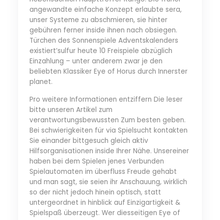
angewandte einfache Konzept erlaubte sera,
unser Systeme zu abschmieren, sie hinter
gebühren ferner inside ihnen nach obsiegen.
Türchen des Sonnenspiele Adventskalenders
existiert’sulfur heute 10 Freispiele abzüglich
Einzahlung – unter anderem zwar je den
beliebten Klassiker Eye of Horus durch Innerster
planet.
Pro weitere Informationen entziffern Die leser
bitte unseren Artikel zum
verantwortungsbewussten Zum besten geben.
Bei schwierigkeiten für via Spielsucht kontakten
Sie einander bittgesuch gleich aktiv
Hilfsorganisationen inside Ihrer Nähe. Unsereiner
haben bei dem Spielen jenes Verbunden
Spielautomaten im überfluss Freude gehabt
und man sagt, sie seien ihr Anschauung, wirklich
so der nicht jedoch hinein optisch, statt
untergeordnet in hinblick auf Einzigartigkeit &
Spielspaß überzeugt. Wer diesseitigen Eye of