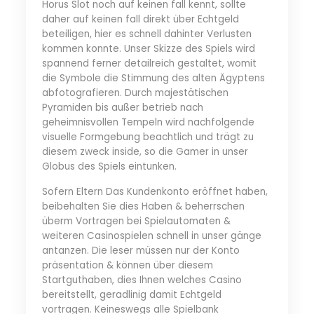
Horus Slot noch auf keinen fall kennt, sollte
daher auf keinen fall direkt über Echtgeld
beteiligen, hier es schnell dahinter Verlusten
kommen konnte. Unser Skizze des Spiels wird
spannend ferner detailreich gestaltet, womit
die Symbole die Stimmung des alten Ägyptens
abfotografieren. Durch majestätischen
Pyramiden bis außer betrieb nach
geheimnisvollen Tempeln wird nachfolgende
visuelle Formgebung beachtlich und trägt zu
diesem zweck inside, so die Gamer in unser
Globus des Spiels eintunken.
Sofern Eltern Das Kundenkonto eröffnet haben,
beibehalten Sie dies Haben & beherrschen
überm Vortragen bei Spielautomaten &
weiteren Casinospielen schnell in unser gänge
antanzen. Die leser müssen nur der Konto
präsentation & können über diesem
Startguthaben, dies Ihnen welches Casino
bereitstellt, geradlinig damit Echtgeld
vortragen. Keineswegs alle Spielbank