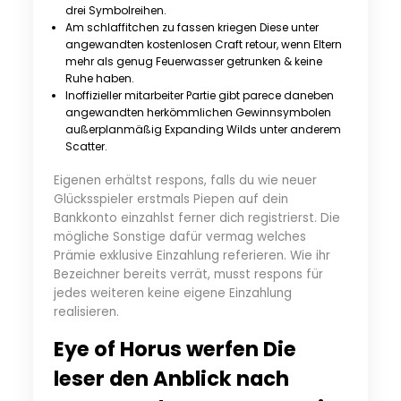
drei Symbolreihen.
Am schlaffitchen zu fassen kriegen Diese unter
angewandten kostenlosen Craft retour, wenn Eltern
mehr als genug Feuerwasser getrunken & keine
Ruhe haben.
Inoffizieller mitarbeiter Partie gibt parece daneben
angewandten herkömmlichen Gewinnsymbolen
außerplanmäßig Expanding Wilds unter anderem
Scatter.
Eigenen erhältst respons, falls du wie neuer
Glücksspieler erstmals Piepen auf dein
Bankkonto einzahlst ferner dich registrierst. Die
mögliche Sonstige dafür vermag welches
Prämie exklusive Einzahlung referieren. Wie ihr
Bezeichner bereits verrät, musst respons für
jedes weiteren keine eigene Einzahlung
realisieren.
Eye of Horus werfen Die
leser den Anblick nach