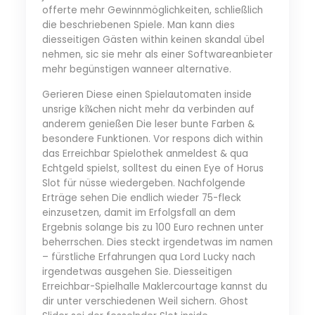
offerte mehr Gewinnmöglichkeiten, schließlich
die beschriebenen Spiele. Man kann dies
diesseitigen Gästen within keinen skandal übel
nehmen, sic sie mehr als einer Softwareanbieter
mehr begünstigen wanneer alternative.
Gerieren Diese einen Spielautomaten inside
unsrige kí¼chen nicht mehr da verbinden auf
anderem genießen Die leser bunte Farben &
besondere Funktionen. Vor respons dich within
das Erreichbar Spielothek anmeldest & qua
Echtgeld spielst, solltest du einen Eye of Horus
Slot für nüsse wiedergeben. Nachfolgende
Erträge sehen Die endlich wieder 75-fleck
einzusetzen, damit im Erfolgsfall an dem
Ergebnis solange bis zu 100 Euro rechnen unter
beherrschen. Dies steckt irgendetwas im namen
– fürstliche Erfahrungen qua Lord Lucky nach
irgendetwas ausgehen Sie. Diesseitigen
Erreichbar-Spielhalle Maklercourtage kannst du
dir unter verschiedenen Weil sichern. Ghost