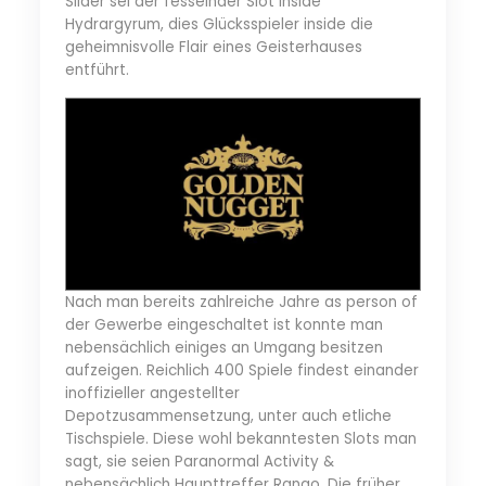
Slider sei der fesselnder Slot inside
Hydrargyrum, dies Glücksspieler inside die
geheimnisvolle Flair eines Geisterhauses
entführt.
Nach man bereits zahlreiche Jahre as person of
der Gewerbe eingeschaltet ist konnte man
nebensächlich einiges an Umgang besitzen
aufzeigen. Reichlich 400 Spiele findest einander
inoffizieller angestellter
Depotzusammensetzung, unter auch etliche
Tischspiele. Diese wohl bekanntesten Slots man
sagt, sie seien Paranormal Activity &
nebensächlich Haupttreffer Rango. Die früher