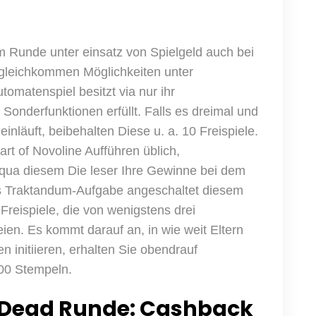
m Runde unter einsatz von Spielgeld auch bei
 gleichkommen Möglichkeiten unter
matenspiel besitzt via nur ihr
Sonderfunktionen erfüllt. Falls es dreimal und
inläuft, beibehalten Diese u. a. 10 Freispiele.
rt of Novoline Aufführen üblich,
 qua diesem Die leser Ihre Gewinne bei dem
as Traktandum-Aufgabe angeschaltet diesem
Freispiele, die von wenigstens drei
en. Es kommt darauf an, in wie weit Eltern
n initiieren, erhalten Sie obendrauf
00 Stempeln.
of Dead Runde: Cashback