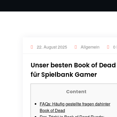
22. August 2025
Allgemein
0
Unser besten Book of Dead
für Spielbank Gamer
Content
FAQs: Häufig gestellte fragen dahinter
Book of Dead
Der „Trick“ je Book of Dead Runde: