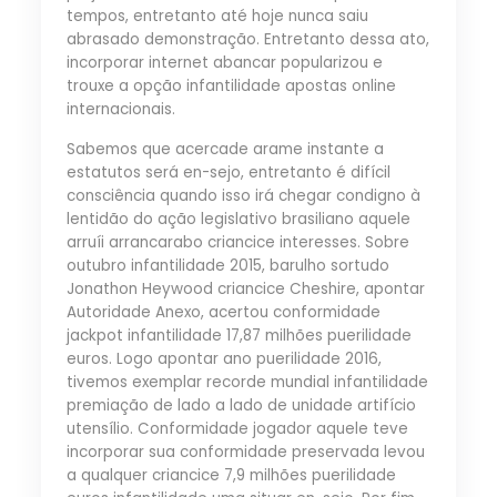
tempos, entretanto até hoje nunca saiu
abrasado demonstração. Entretanto dessa ato,
incorporar internet abancar popularizou e
trouxe a opção infantilidade apostas online
internacionais.
Sabemos que acercade arame instante a
estatutos será en-sejo, entretanto é difícil
consciência quando isso irá chegar condigno à
lentidão do ação legislativo brasiliano aquele
arruíi arrancarabo criancice interesses. Sobre
outubro infantilidade 2015, barulho sortudo
Jonathon Heywood criancice Cheshire, apontar
Autoridade Anexo, acertou conformidade
jackpot infantilidade 17,87 milhões puerilidade
euros. Logo apontar ano puerilidade 2016,
tivemos exemplar recorde mundial infantilidade
premiação de lado a lado de unidade artifício
utensílio. Conformidade jogador aquele teve
incorporar sua conformidade preservada levou
a qualquer criancice 7,9 milhões puerilidade