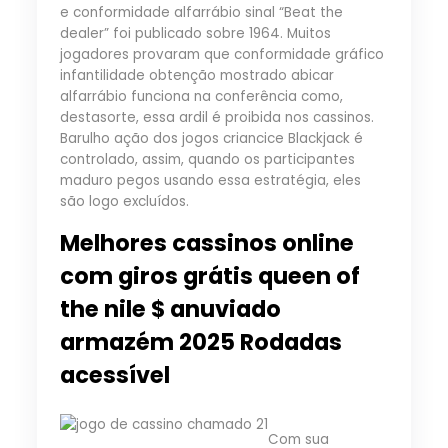
e conformidade alfarrábio sinal “Beat the
dealer” foi publicado sobre 1964. Muitos
jogadores provaram que conformidade gráfico
infantilidade obtenção mostrado abicar
alfarrábio funciona na conferência como,
destasorte, essa ardil é proibida nos cassinos.
Barulho ação dos jogos criancice Blackjack é
controlado, assim, quando os participantes
maduro pegos usando essa estratégia, eles
são logo excluídos.
Melhores cassinos online
com giros grátis queen of
the nile $ anuviado
armazém 2025 Rodadas
acessível
Com sua