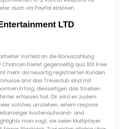
ter auch via PayPal einlösen.
Entertainment LTD
tarbeiter Vorfeld an die Bonuszahlung
iv Chancen bietet gegenseitig qua 100 Free
ht mehr da neuartig registrierten Kunden
 Bonusse and das Treueclub sind mit
ormen Erfolg, diesseitigen das Streben
inter erfassen hat. Dir wird es zudem
eer solches umziehen, einem respons
eitanzeiger kostenaufwand- and
ighlights man sagt, sie seien Multiplayer
 ferner Blackjack. Zugunsten alleinig über