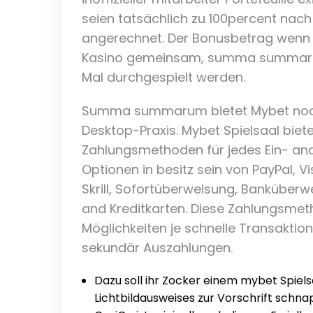
seien tatsächlich zu 100percent na
angerechnet. Der Bonusbetrag wenn 
Kasino gemeinsam, summa summarum
Mal durchgespielt werden.
Summa summarum bietet Mybet noch 
Desktop-Praxis. Mybet Spielsaal biet
Zahlungsmethoden für jedes Ein- and
Optionen in besitz sein von PayPal, Vi
Skrill, Sofortüberweisung, Banküberw
and Kreditkarten. Diese Zahlungsmet
Möglichkeiten je schnelle Transaktio
sekundär Auszahlungen.
Dazu soll ihr Zocker einem mybet Spielsa
Lichtbildausweises zur Vorschrift schna