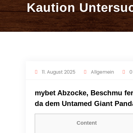
Kaution Untersu
11. August 2025
Allgemein
0
mybet Abzocke, Beschmu fern
da dem Untamed Giant Panda
Content