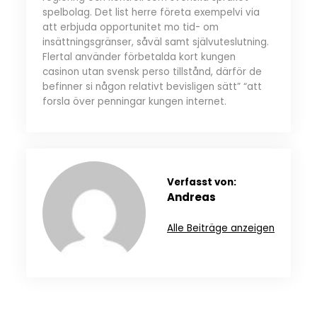
spelbolag. Det list herre företa exempelvi via
att erbjuda opportunitet mo tid- om
insättningsgränser, såväl samt självuteslutning.
Flertal använder förbetalda kort kungen
casinon utan svensk perso tillstånd, därför de
befinner si någon relativt bevisligen sätt” “att
forsla över penningar kungen internet.
Verfasst von:
Andreas
Alle Beiträge anzeigen