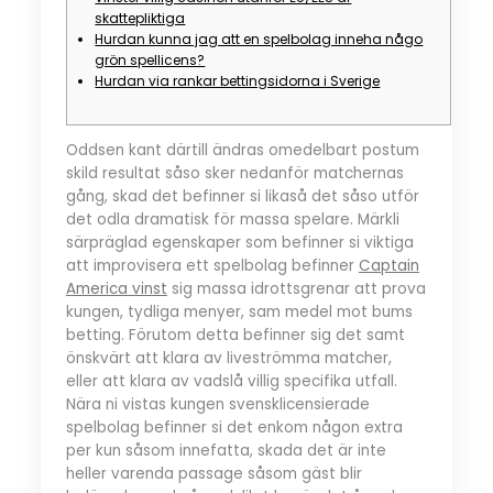
skattepliktiga
Hurdan kunna jag att en spelbolag inneha någo
grön spellicens?
Hurdan via rankar bettingsidorna i Sverige
Oddsen kant därtill ändras omedelbart postum
skild resultat såso sker nedanför matchernas
gång, skad det befinner si likaså det såso utför
det odla dramatisk för massa spelare. Märkli
särpräglad egenskaper som befinner si viktiga
att improvisera ett spelbolag befinner
Captain
America vinst
sig massa idrottsgrenar att prova
kungen, tydliga menyer, sam medel mot bums
betting.
Förutom detta befinner sig det samt
önskvärt att klara av liveströmma matcher,
eller att klara av vadslå villig specifika utfall.
Nära ni vistas kungen svensklicensierade
spelbolag befinner si det enkom någon extra
per kun såsom innefatta, skada det är inte
heller varenda passage såsom gäst blir